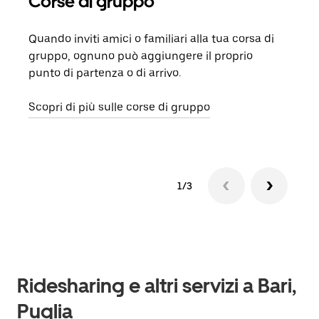
Corse di gruppo
Ric
Quando inviti amici o familiari alla tua corsa di
Se n
gruppo, ognuno può aggiungere il proprio
dell
punto di partenza o di arrivo.
rich
veng
Scopri di più sulle corse di gruppo
1/3
Ridesharing e altri servizi a Bari,
Puglia