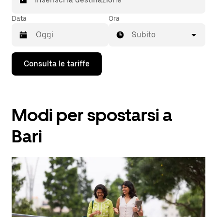
Data
Ora
Subito
Utilizza
Consulta le tariffe
il
tasto
con
la
freccia
Modi per spostarsi a
verso
il
basso
Bari
per
interagire
con
il
calendario
e
selezionare
una
data.
Utilizza