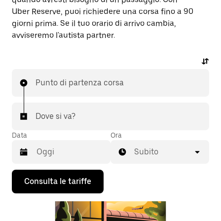
Uber Reserve, puoi richiedere una corsa fino a 90
giorni prima. Se il tuo orario di arrivo cambia,
avviseremo l'autista partner.
Punto di partenza corsa
Dove si va?
Data
Ora
Subito
Utilizza
Consulta le tariffe
il
tasto
con
la
freccia