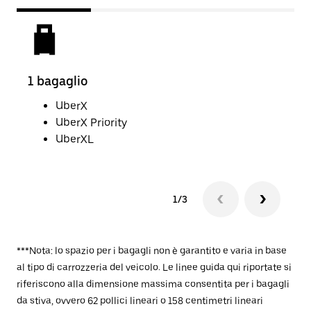
1 bagaglio
2 ba
UberX
UberX Priority
UberXL
1/3
***Nota: lo spazio per i bagagli non è garantito e varia in base
al tipo di carrozzeria del veicolo. Le linee guida qui riportate si
riferiscono alla dimensione massima consentita per i bagagli
da stiva, ovvero 62 pollici lineari o 158 centimetri lineari