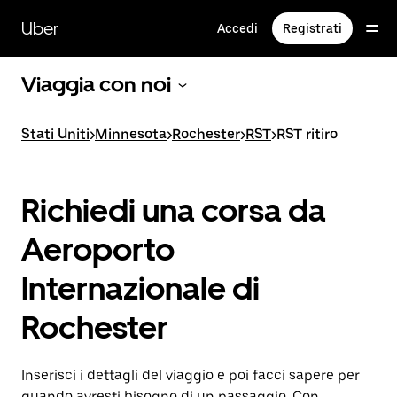
Passa
al
Uber
Accedi
Registrati
contenuto
principale
Viaggia con noi
Stati Uniti
>
Minnesota
>
Rochester
>
RST
>
RST ritiro
Richiedi una corsa da
Aeroporto
Internazionale di
Rochester
Inserisci i dettagli del viaggio e poi facci sapere per
quando avresti bisogno di un passaggio. Con