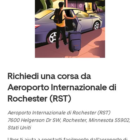
verso
il
basso
per
interagire
con
il
calendario
e
selezionare
una
data.
Utilizza
Richiedi una corsa da
il
pulsante
Aeroporto Internazionale di
Esc
per
Rochester (RST)
chiudere
il
calendario.
Aeroporto Internazionale di Rochester (RST)
7600 Helgerson Dr SW, Rochester, Minnesota 55902,
Stati Uniti
Uber ti aiuta a spostarti facilmente dall'aeroporto di