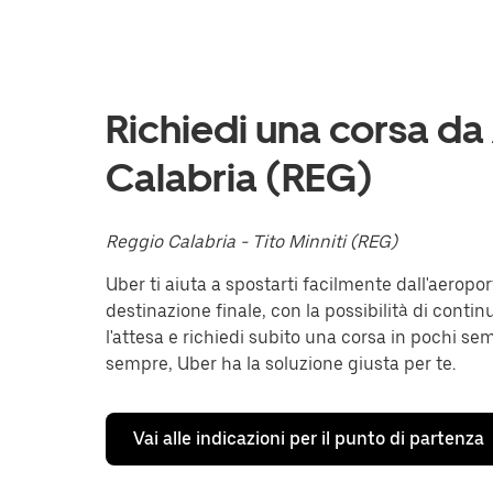
verso
il
basso
per
interagire
con
Richiedi una corsa da
il
calendario
Calabria (REG)
e
selezionare
una
data.
Reggio Calabria - Tito Minniti (REG)
Utilizza
il
Uber ti aiuta a spostarti facilmente dall'aeropo
pulsante
destinazione finale, con la possibilità di contin
Esc
per
l'attesa e richiedi subito una corsa in pochi se
chiudere
sempre, Uber ha la soluzione giusta per te.
il
calendario.
Vai alle indicazioni per il punto di partenza