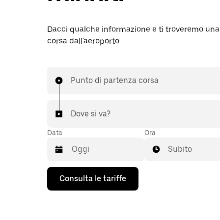
Dacci qualche informazione e ti troveremo una
corsa dall'aeroporto.
Punto di partenza corsa
Dove si va?
Data
Ora
Subito
Utilizza
Consulta le tariffe
il
tasto
con
la
freccia