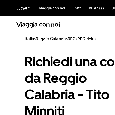
Passa
al
Uber
Viaggia con noi
unità
Business
U
contenuto
principale
Viaggia con noi
Italia
>
Reggio Calabria
>
REG
>
REG ritiro
Richiedi una co
da Reggio
Calabria - Tito
Minniti