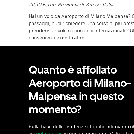
21010 Ferno, Provincia di Varese, Italia
Hai un volo da Aeroporto di Milano Malpensa? Co
passaggi, puoi richiedere una corsa al più pr
prendere un volo nazionale o internazionale? Ub
convenienti e molto altro.
Quanto è affollato
Aeroporto di Milano-
Malpensa in questo
momento?
Sulla base delle tendenze storiche, stimiamo c
sia
not so busy
in questo momento. Valuta la po