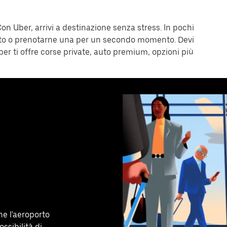
n Uber, arrivi a destinazione senza stress. In pochi
esto o prenotarne una per un secondo momento. Devi
er ti offre corse private, auto premium, opzioni più
he l'aeroporto
ssibilità di