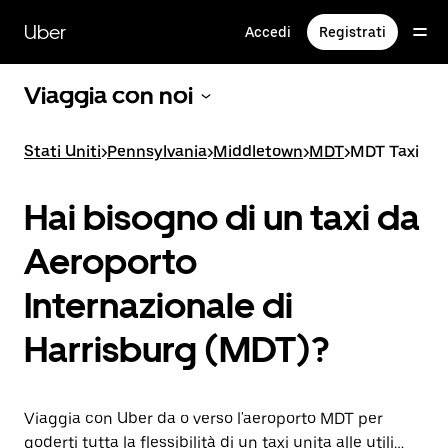
Passa
al
Uber
Accedi
Registrati
contenuto
principale
Viaggia con noi
Stati Uniti
>
Pennsylvania
>
Middletown
>
MDT
>
MDT Taxi
Hai bisogno di un taxi da
Aeroporto
Internazionale di
Harrisburg (MDT)?
Viaggia con Uber da o verso l'aeroporto MDT per
goderti tutta la flessibilità di un taxi unita alle utili