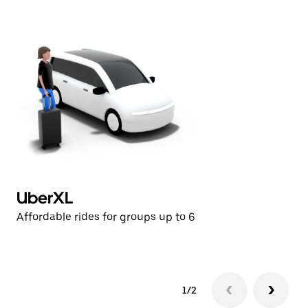
UberXL
U
Affordable rides for groups up to 6
Af
1/2