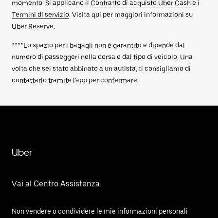
momento. Si applicano il
Contratto di acquisto Uber Cash
e i
Termini di servizio
. Visita qui per maggiori informazioni su
Uber Reserve.
****Lo spazio per i bagagli non è garantito e dipende dal
numero di passeggeri nella corsa e dal tipo di veicolo. Una
volta che sei stato abbinato a un autista, ti consigliamo di
contattarlo tramite l'app per confermare.
Uber
Vai al Centro Assistenza
Non vendere o condividere le mie informazioni personali