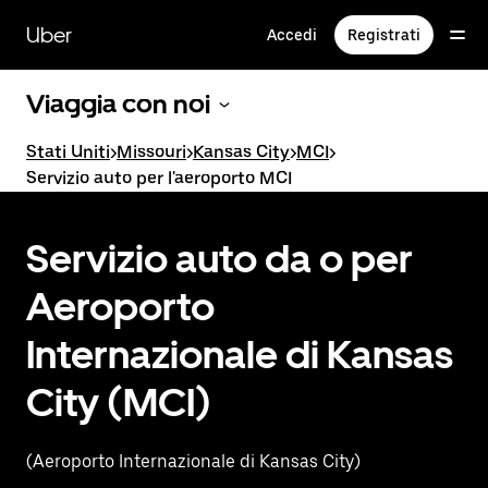
Passa
al
Uber
Accedi
Registrati
contenuto
principale
Viaggia con noi
Stati Uniti
>
Missouri
>
Kansas City
>
MCI
>
Servizio auto per l'aeroporto MCI
Servizio auto da o per
Aeroporto
Internazionale di Kansas
City (MCI)
(Aeroporto Internazionale di Kansas City)