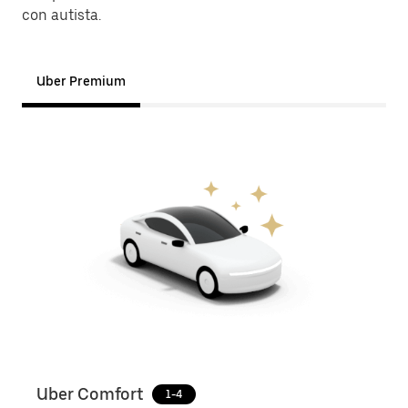
con autista.
Uber Premium
Uber Comfort
Ube
1-4