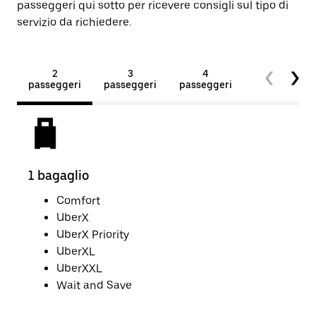
passeggeri qui sotto per ricevere consigli sul tipo di
servizio da richiedere.
2
3
4
5+
passeggeri
passeggeri
passeggeri
passeggeri
1 bagaglio
2 ba
Comfort
UberX
UberX Priority
UberXL
UberXXL
Wait and Save