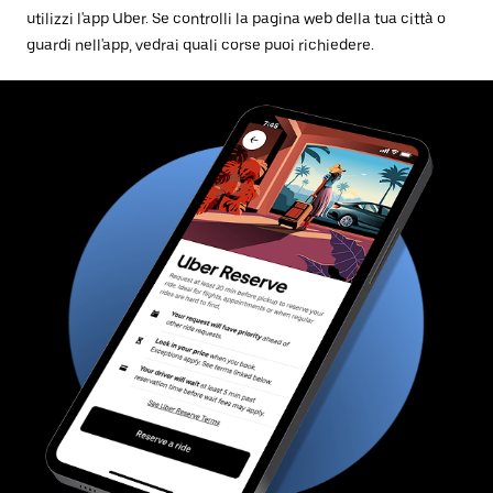
utilizzi l'app Uber. Se controlli la pagina web della tua città o
guardi nell'app, vedrai quali corse puoi richiedere.