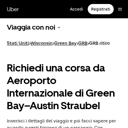
Passa
al
Uber
Accedi
Registrati
contenuto
principale
Viaggia con noi
Stati Uniti
>
Wisconsin
>
Green Bay
>
GRB
>
GRB ritiro
Richiedi una corsa da
Aeroporto
Internazionale di Green
Bay–Austin Straubel
Inserisci i dettagli del viaggio e poi facci sapere per
quando avresti bisogno di un passaggio. Con