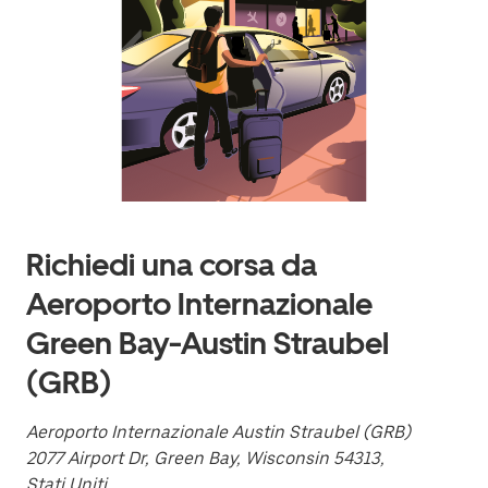
verso
il
basso
per
interagire
con
il
calendario
e
selezionare
una
data.
Utilizza
Richiedi una corsa da
il
pulsante
Aeroporto Internazionale
Esc
per
Green Bay-Austin Straubel
chiudere
il
(GRB)
calendario.
Aeroporto Internazionale Austin Straubel (GRB)
2077 Airport Dr, Green Bay, Wisconsin 54313,
Stati Uniti