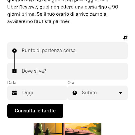
Uber Reserve, puoi richiedere una corsa fino a 90
giorni prima. Se il tuo orario di arrivo cambia,
avviseremo l'autista partner.
Punto di partenza corsa
Dove si va?
Data
Ora
Subito
Utilizza
Consulta le tariffe
il
tasto
con
la
freccia