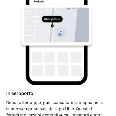
In aeroporto
Do
Dopo l’atterraggio, puoi consultare la mappa nella
Do
schermata principale dell’app Uber. Questa ti
ar
fornirà indicazioni generali verso i trasporti a terra.
pa