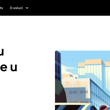
ts
O usluzi
u
je u