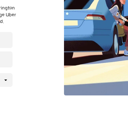
drington
uge Uber
d.