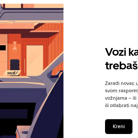
Vozi ka
trebaš
Zaradi novac 
svom raspored
vožnjama – ili
ili odabrati n
Kreni