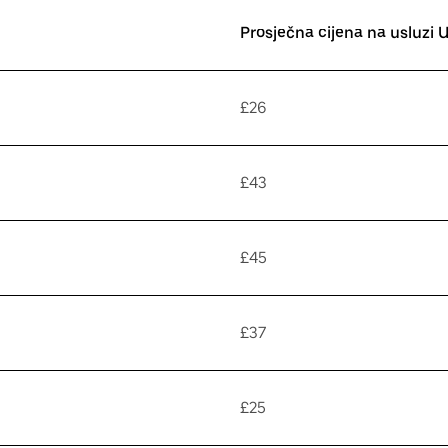
Prosječna cijena na usluzi 
£26
£43
£45
£37
£25