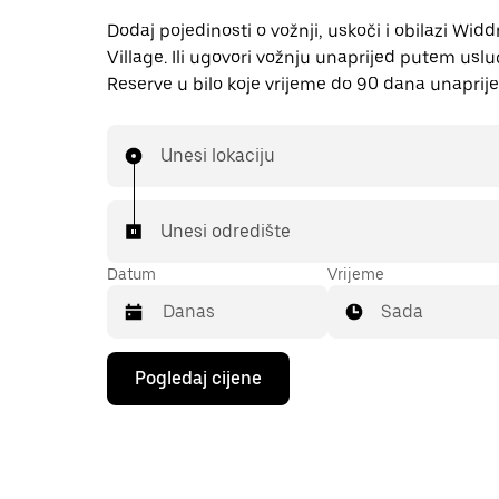
Dodaj pojedinosti o vožnji, uskoči i obilazi Wid
Village. Ili ugovori vožnju unaprijed putem usl
Reserve u bilo koje vrijeme do 90 dana unaprije
Unesi lokaciju
Unesi odredište
Datum
Vrijeme
Sada
Pritisni
Pogledaj cijene
tipku
sa
strelicom
prema
dolje
za