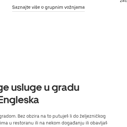
zat
Saznajte više o grupnim vožnjama
uge usluge u gradu
 Engleska
gradom. Bez obzira na to putuješ li do željezničkog
eljima u restoranu ili na nekom događanju ili obavljaš