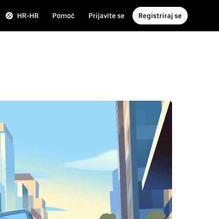
HR-HR
Pomoć
Prijavite se
Registriraj se