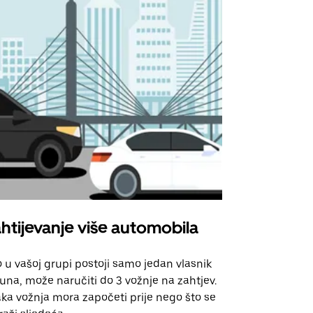
htijevanje više automobila
Uber Shu
 u vašoj grupi postoji samo jedan vlasnik
Naša opcija 
una, može naručiti do 3 vožnje na zahtjev.
za odabrane
ka vožnja mora započeti prije nego što se
događanja.