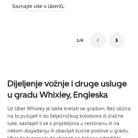
Saznajte više o UberXL
Sazn
1/4
Dijeljenje vožnje i druge usluge
u gradu Whixley, Engleska
Uz Uber Whixley je lakše kretati se gradom. Bez obzira
na to putuješ li do željezničkog kolodvora ili zračne
luke, sastaješ li se s prijateljima u restoranu ili na
nekom događanju ili obavljaš kućne poslove u gradu,