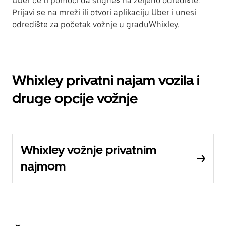
Uber će ti pomoći da stigneš na željeno odredište.
Prijavi se na mreži ili otvori aplikaciju Uber i unesi
odredište za početak vožnje u graduWhixley.
Whixley privatni najam vozila i
druge opcije vožnje
Whixley vožnje privatnim
najmom