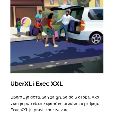
UberXL i Exec XXL
Gr
UberXL je dostupan za grupe do 6 osoba. Ako
Kada 
vam je potreban zajamčen prostor za prtljagu,
grup
Exec XXL je pravi izbor za vas.
vlast