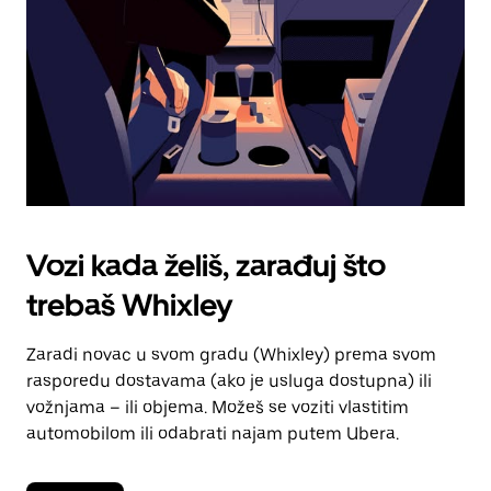
kalendara.
Vozi kada želiš, zarađuj što
trebaš Whixley
Zaradi novac u svom gradu (Whixley) prema svom
rasporedu dostavama (ako je usluga dostupna) ili
vožnjama – ili objema. Možeš se voziti vlastitim
automobilom ili odabrati najam putem Ubera.