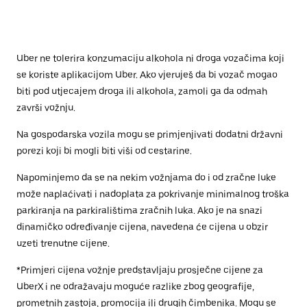
Uber ne tolerira konzumaciju alkohola ni droga vozačima koji
se koriste aplikacijom Uber. Ako vjeruješ da bi vozač mogao
biti pod utjecajem droga ili alkohola, zamoli ga da odmah
završi vožnju.
Na gospodarska vozila mogu se primjenjivati dodatni državni
porezi koji bi mogli biti viši od cestarine.
Napominjemo da se na nekim vožnjama do i od zračne luke
može naplaćivati i nadoplata za pokrivanje minimalnog troška
parkiranja na parkiralištima zračnih luka. Ako je na snazi
dinamičko određivanje cijena, navedena će cijena u obzir
uzeti trenutne cijene.
*Primjeri cijena vožnje predstavljaju prosječne cijene za
UberX i ne odražavaju moguće razlike zbog geografije,
prometnih zastoja, promocija ili drugih čimbenika. Mogu se