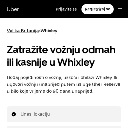
Preskoči
na
Uber
Prijavite se
Registriraj se
glavni
sadržaj
Velika Britanija
>
Whixley
Zatražite vožnju odmah
ili kasnije u Whixley
Dodaj pojedinosti o vožnji, uskoči i obilazi Whixley. Ili
ugovori vožnju unaprijed putem usluge Uber Reserve
u bilo koje vrijeme do 90 dana unaprijed.
Unesi lokaciju