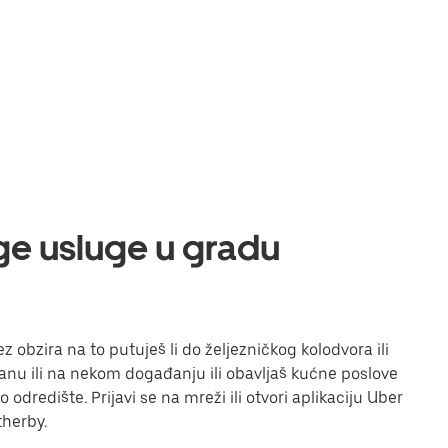
uge usluge u gradu
 obzira na to putuješ li do željezničkog kolodvora ili
toranu ili na nekom događanju ili obavljaš kućne poslove
odredište. Prijavi se na mreži ili otvori aplikaciju Uber
therby.