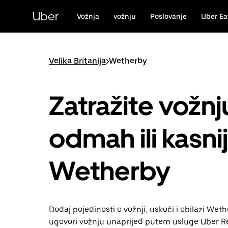
Preskoči
na
Uber
Vožnja
vožnju
Poslovanje
Uber Ea
glavni
sadržaj
Velika Britanija
>
Wetherby
Zatražite vožnj
odmah ili kasni
Wetherby
Dodaj pojedinosti o vožnji, uskoči i obilazi Wethe
ugovori vožnju unaprijed putem usluge Uber Re