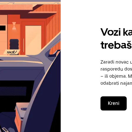
Vozi ka
treba
Zaradi novac
rasporedu dos
– ili objema. 
odabrati naja
Kreni