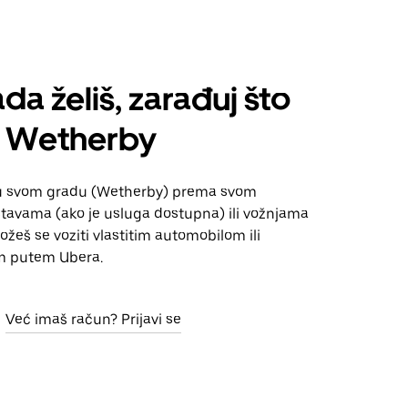
da želiš, zarađuj što
š Wetherby
 u svom gradu (Wetherby) prema svom
tavama (ako je usluga dostupna) ili vožnjama
Možeš se voziti vlastitim automobilom ili
m putem Ubera.
Već imaš račun? Prijavi se