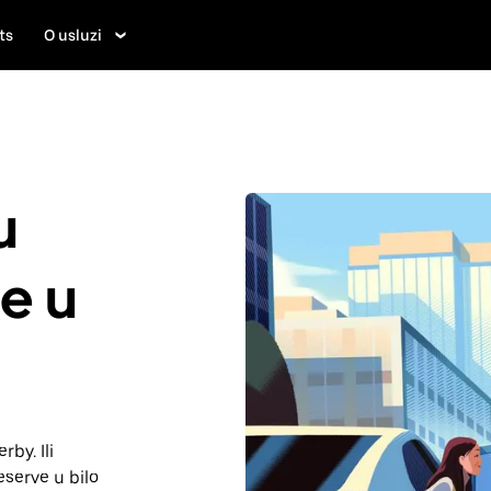
ts
O usluzi
u
je u
rby. Ili
serve u bilo