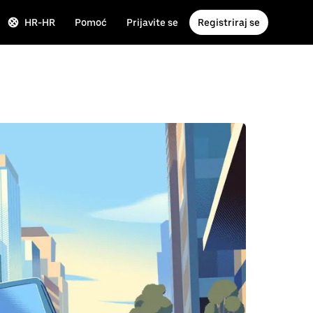
HR-HR
Pomoć
Prijavite se
Registriraj se