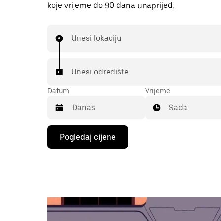
koje vrijeme do 90 dana unaprijed.
Unesi lokaciju
Unesi odredište
Datum
Vrijeme
Sada
Pritisni
Pogledaj cijene
tipku
sa
strelicom
prema
dolje
za
interakciju
s
kalendarom
i