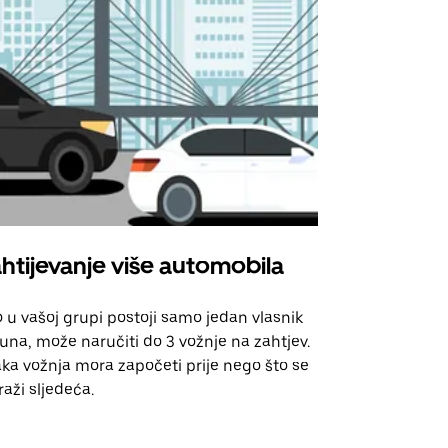
htijevanje više automobila
Uber Shu
 u vašoj grupi postoji samo jedan vlasnik
Naša opcija 
una, može naručiti do 3 vožnje na zahtjev.
za odabrane
ka vožnja mora započeti prije nego što se
događanja.
raži sljedeća.
Pogledajte d