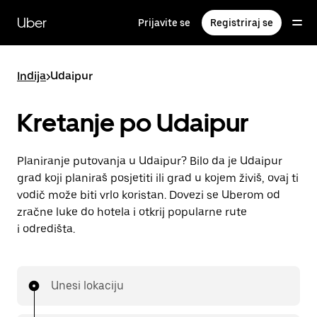
Preskoči
na
Uber
Prijavite se
Registriraj se
glavni
sadržaj
Indija
>
Udaipur
Kretanje po Udaipur
Planiranje putovanja u Udaipur? Bilo da je Udaipur
grad koji planiraš posjetiti ili grad u kojem živiš, ovaj ti
vodič može biti vrlo koristan. Dovezi se Uberom od
zračne luke do hotela i otkrij popularne rute
i odredišta.
Unesi lokaciju