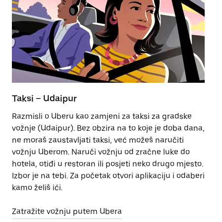
Taksi – Udaipur
Ja
Razmisli o Uberu kao zamjeni za taksi za gradske
Ja
vožnje (Udaipur). Bez obzira na to koje je doba dana,
to
ne moraš zaustavljati taksi, već možeš naručiti
po
vožnju Uberom. Naruči vožnju od zračne luke do
že
hotela, otiđi u restoran ili posjeti neko drugo mjesto.
pr
Izbor je na tebi. Za početak otvori aplikaciju i odaberi
če
kamo želiš ići.
ob
Zatražite vožnju putem Ubera
Ot