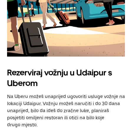
zatvaranje
kalendara.
Rezerviraj vožnju u Udaipur s
Uberom
Na Uberu možeš unaprijed ugovoriti usluge vožnje na
lokaciji Udaipur. Vožnju možeš naručiti i do 30 dana
unaprijed, bilo da ideš do zračne luke, planiraš
posjetiti omiljeni restoran ili otići na bilo koje
drugo mjesto.