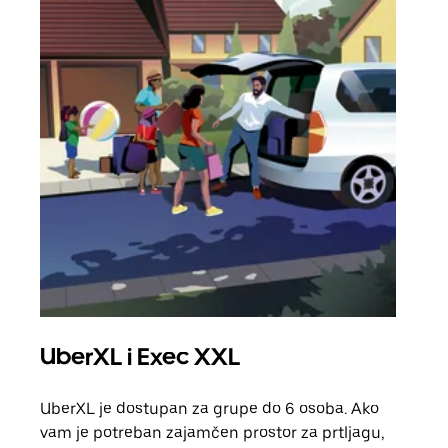
UberXL i Exec XXL
Gr
UberXL je dostupan za grupe do 6 osoba. Ako
Kada 
vam je potreban zajamčen prostor za prtljagu,
grup