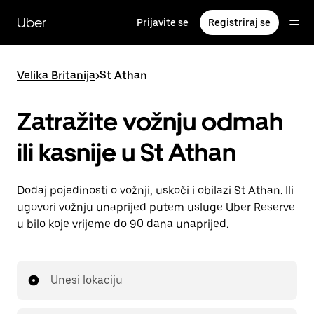
Preskoči
na
Uber
Prijavite se
Registriraj se
glavni
sadržaj
Velika Britanija
>
St Athan
Zatražite vožnju odmah
ili kasnije u St Athan
Dodaj pojedinosti o vožnji, uskoči i obilazi St Athan. Ili
ugovori vožnju unaprijed putem usluge Uber Reserve
u bilo koje vrijeme do 90 dana unaprijed.
Unesi lokaciju