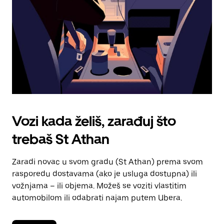
kalendara.
Vozi kada želiš, zarađuj što
trebaš St Athan
Zaradi novac u svom gradu (St Athan) prema svom
rasporedu dostavama (ako je usluga dostupna) ili
vožnjama – ili objema. Možeš se voziti vlastitim
automobilom ili odabrati najam putem Ubera.