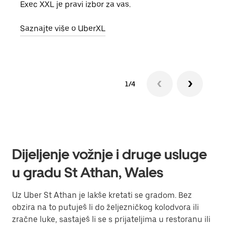
Exec XXL je pravi izbor za vas.
vlast
Saznajte više o UberXL
Sazn
1/4
Dijeljenje vožnje i druge usluge
u gradu St Athan, Wales
Uz Uber St Athan je lakše kretati se gradom. Bez
obzira na to putuješ li do željezničkog kolodvora ili
zračne luke, sastaješ li se s prijateljima u restoranu ili