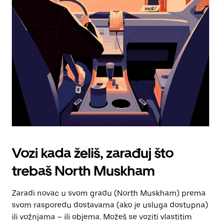
tipku
escape
za
zatvaranje
kalendara.
Vozi kada želiš, zarađuj što
trebaš North Muskham
Zaradi novac u svom gradu (North Muskham) prema
svom rasporedu dostavama (ako je usluga dostupna)
ili vožnjama – ili objema. Možeš se voziti vlastitim