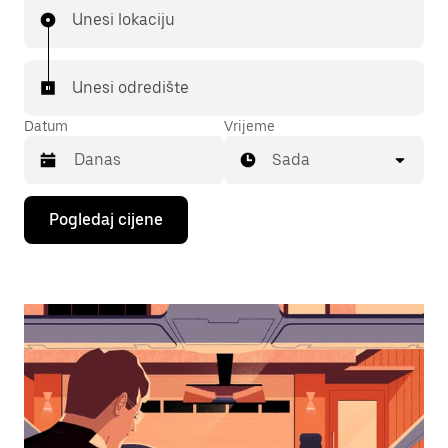
Unesi lokaciju
Unesi odredište
Datum
Vrijeme
Sada
Pritisni
Pogledaj cijene
tipku
sa
strelicom
prema
dolje
za
interakciju
s
kalendarom
i
odaberi
datum.
Pritisni