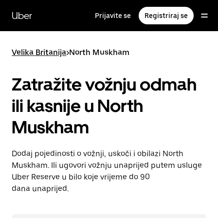
Preskoči
na
Uber
Prijavite se
Registriraj se
glavni
sadržaj
Velika Britanija
>
North Muskham
Zatražite vožnju odmah
ili kasnije u North
Muskham
Dodaj pojedinosti o vožnji, uskoči i obilazi North
Muskham. Ili ugovori vožnju unaprijed putem usluge
Uber Reserve u bilo koje vrijeme do 90
dana unaprijed.