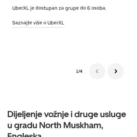
UberXL je dostupan za grupe do 6 osoba.
Kada 
grup
Saznajte više o UberXL
vlast
Sazn
1/4
Dijeljenje vožnje i druge usluge
u gradu North Muskham,
Engleska