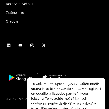
Rezerviraj vožnju
Zračne luke
Gradovi
To web-mjesto upotrebljava kolačiće trećih
strana kako bi ti prikazalo relevantne oglase i
omogućilo prilagodbu pamteći tvoju
lokaciju. Te kolačiće možeš isključiti
©
2026
Uber Technologies Inc.
odabirom gumba „Isključi” u nastavku. Ako
imaš Uber račun, možeš odustati od