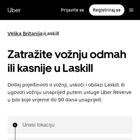
Preskoči
na
Uber
Prijavite se
Registriraj se
glavni
sadržaj
Velika Britanija
>
Laskill
Zatražite vožnju odmah
ili kasnije u Laskill
Dodaj pojedinosti o vožnji, uskoči i obilazi Laskill. Ili
ugovori vožnju unaprijed putem usluge Uber Reserve
u bilo koje vrijeme do 90 dana unaprijed.
Unesi lokaciju