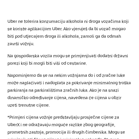
Uber ne tolerira konzumaciju alkohola ni droga vozačima koji
se koriste aplikacijom Uber. Ako vjeruješ da bi vozač mogao
biti pod utjecajem droga ili alkohola, zamoli ga da odmah
završi vožnju.
Na gospodarska vozila mogu se primjenjivati dodatni državni
porezi koji bi mogli biti viši od cestarine.
Napominjemo da se na nekim vožnjama do i od zračne luke
može naplaćivati i nadoplata za pokrivanje minimalnog troška
parkiranja na parkiralištima zračnih luka. Ako je na snazi
dinamičko određivanje cijena, navedena će cijena u obzir
uzeti trenutne cijene.
*Primjeri cijena vožnje predstavljaju prosječne cijene za
UberX i ne odražavaju moguće razlike zbog geografije,
prometnih zastoja, promocija ili drugih čimbenika. Mogu se