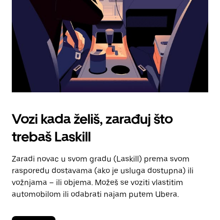
kalendara.
Vozi kada želiš, zarađuj što
trebaš Laskill
Zaradi novac u svom gradu (Laskill) prema svom
rasporedu dostavama (ako je usluga dostupna) ili
vožnjama – ili objema. Možeš se voziti vlastitim
automobilom ili odabrati najam putem Ubera.