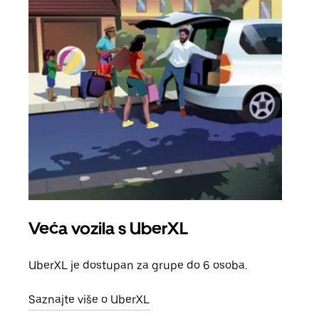
Veća vozila s UberXL
Gr
UberXL je dostupan za grupe do 6 osoba.
Kada 
grup
Saznajte više o UberXL
vlast