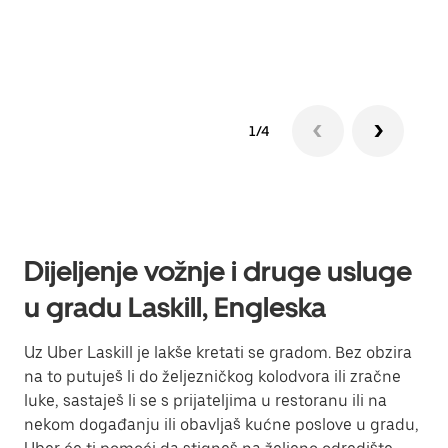
Sazn
1/4
Dijeljenje vožnje i druge usluge
u gradu Laskill, Engleska
Uz Uber Laskill je lakše kretati se gradom. Bez obzira
na to putuješ li do željezničkog kolodvora ili zračne
luke, sastaješ li se s prijateljima u restoranu ili na
nekom događanju ili obavljaš kućne poslove u gradu,