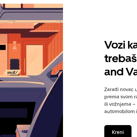
Vozi ka
treba
and V
Zaradi novac 
prema svom ra
ili vožnjama – 
automobilom i
Kreni