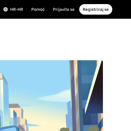
HR-HR
Pomoć
Prijavite se
Registriraj se