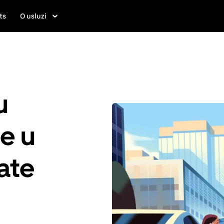
ts
O usluzi
u
je u
ate