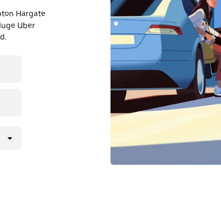
mpton Hargate
sluge Uber
d.