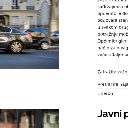
sadržajima i o
općenito je do
odgovara stam
u svakom drug
potražnje mož
Općenito gled
način za navig
veće udaljenos
Zatražite vož
Pretražite na
Uberom
Javni 