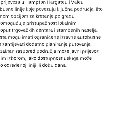
 prijevoza u Hampton Hargateu i Valeu
busne linije koje povezuju ključna područja, što
čnom opcijom za kretanje po gradu.
a omogućuje pristupačnost lokalnim
oput trgovačkih centara i stambenih naselja.
esta mogu imati ograničene izravne autobusne
že zahtijevati dodatno planiranje putovanja.
paktan raspored područja može javni prijevoz
nim izborom, iako dostupnost usluga može
 o određenoj liniji ili dobu dana.