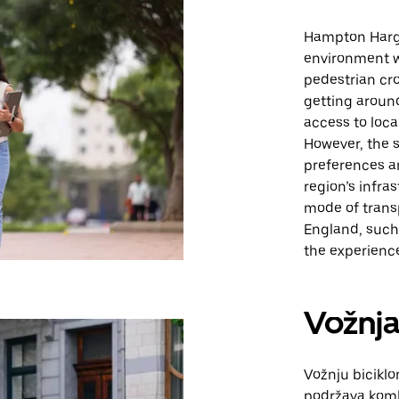
Hampton Harga
environment w
pedestrian cro
getting around
access to loc
However, the s
preferences an
region’s infra
mode of transp
England, such
the experienc
Vožnja
Vožnju bicikl
podržava komb