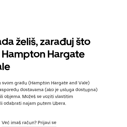
da želiš, zarađuj što
š Hampton Hargate
ale
u svom gradu (Hampton Hargate and Vale)
sporedu dostavama (ako je usluga dostupna)
ili objema. Možeš se voziti vlastitim
li odabrati najam putem Ubera.
Već imaš račun? Prijavi se