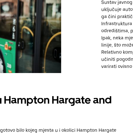
Sustav javnog
uključuje auto
ga čini prakti
Infrastruktur
odredištima, p
Ipak, neka mj
linije, što mo
Relativno kom
učiniti pogod
varirati ovisno
 u Hampton Hargate and
 gotovo bilo kojeg mjesta u i okolici Hampton Hargate