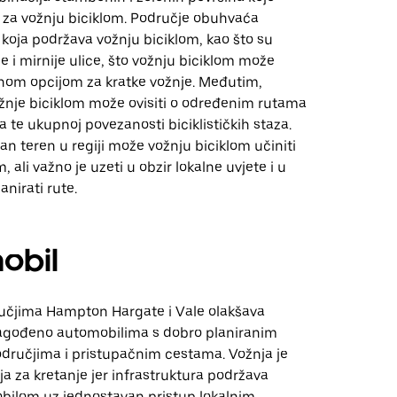
e za vožnju biciklom. Područje obuhvaća
 koja podržava vožnju biciklom, kao što su
 i mirnije ulice, što vožnju biciklom može
čnom opcijom za kratke vožnje. Međutim,
ožnje biciklom može ovisiti o određenim rutama
a te ukupnoj povezanosti biciklističkih staza.
n teren u regiji može vožnju biciklom učiniti
 ali važno je uzeti u obzir lokalne uvjete i u
anirati rute.
obil
učjima Hampton Hargate i Vale olakšava
lagođeno automobilima s dobro planiranim
ručjima i pristupačnim cestama. Vožnja je
ja za kretanje jer infrastruktura podržava
bilom uz jednostavan pristup lokalnim