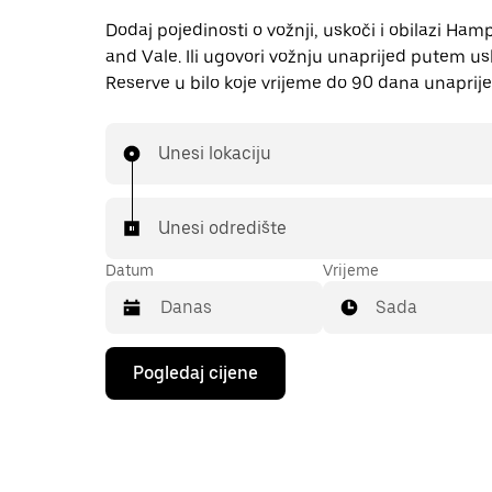
Dodaj pojedinosti o vožnji, uskoči i obilazi Ha
and Vale. Ili ugovori vožnju unaprijed putem u
Reserve u bilo koje vrijeme do 90 dana unaprije
Unesi lokaciju
Unesi odredište
Datum
Vrijeme
Sada
Pritisni
Pogledaj cijene
tipku
sa
strelicom
prema
dolje
za