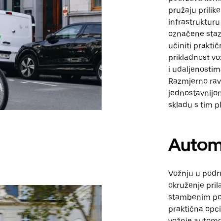
pružaju prilik
infrastrukturu
označene staze
učiniti prakti
prikladnost v
i udaljenostim
Razmjerno rava
jednostavnijom,
skladu s tim pl
Autom
Vožnju u podr
okruženje pri
stambenim pod
praktična opci
vožnje automo