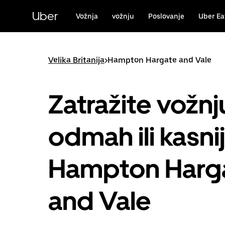
Preskoči
na
Uber
Vožnja
vožnju
Poslovanje
Uber Ea
glavni
sadržaj
Velika Britanija
>
Hampton Hargate and Vale
Zatražite vožnj
odmah ili kasni
Hampton Harg
and Vale