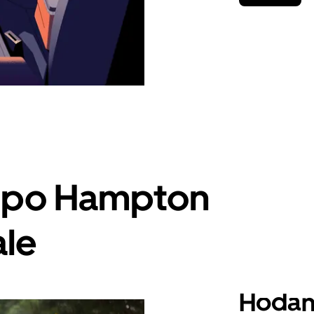
a po Hampton
ale
Hodan