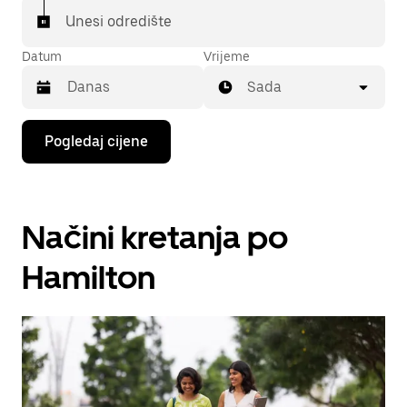
Unesi odredište
Datum
Vrijeme
Sada
Pritisni
Pogledaj cijene
tipku
sa
strelicom
prema
dolje
Načini kretanja po
za
interakciju
s
Hamilton
kalendarom
i
odaberi
datum.
Pritisni
tipku
escape
za