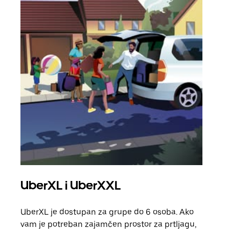
UberXL i UberXXL
Gr
UberXL je dostupan za grupe do 6 osoba. Ako
Kada 
vam je potreban zajamčen prostor za prtljagu,
grup