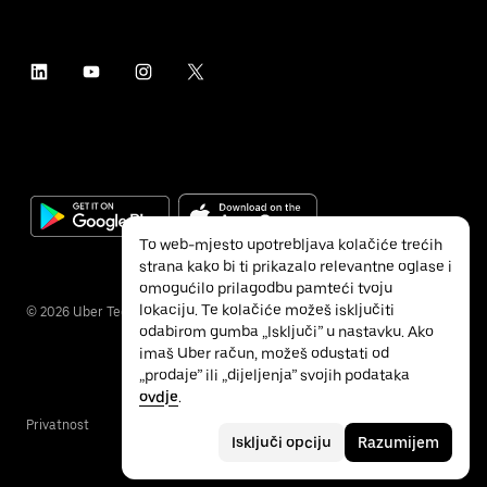
To web-mjesto upotrebljava kolačiće trećih
strana kako bi ti prikazalo relevantne oglase i
omogućilo prilagodbu pamteći tvoju
lokaciju. Te kolačiće možeš isključiti
©
2026
Uber Technologies Inc.
odabirom gumba „Isključi” u nastavku. Ako
imaš Uber račun, možeš odustati od
„prodaje” ili „dijeljenja” svojih podataka
ovdje
.
Privatnost
Pristupačnost
Uvjeti
Isključi opciju
Razumijem