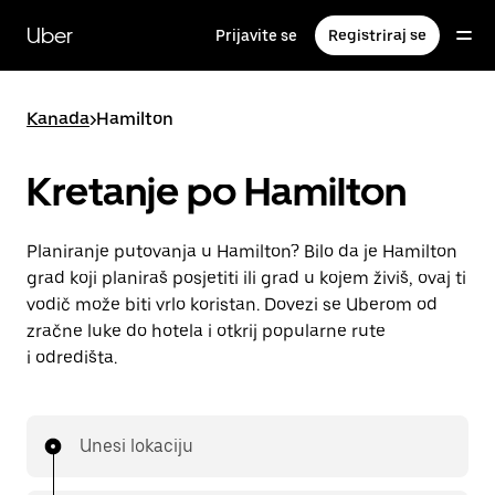
Preskoči
na
Uber
Prijavite se
Registriraj se
glavni
sadržaj
Kanada
>
Hamilton
Kretanje po Hamilton
Planiranje putovanja u Hamilton? Bilo da je Hamilton
grad koji planiraš posjetiti ili grad u kojem živiš, ovaj ti
vodič može biti vrlo koristan. Dovezi se Uberom od
zračne luke do hotela i otkrij popularne rute
i odredišta.
Unesi lokaciju