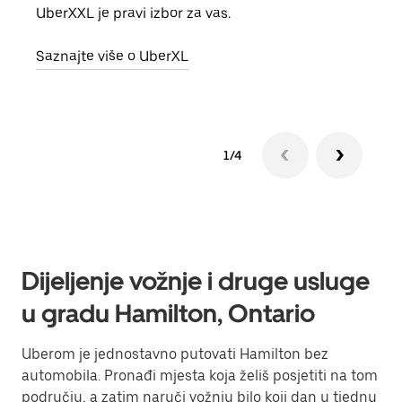
UberXXL je pravi izbor za vas.
vlast
Saznajte više o UberXL
Sazn
1/4
Dijeljenje vožnje i druge usluge
u gradu Hamilton, Ontario
Uberom je jednostavno putovati Hamilton bez
automobila. Pronađi mjesta koja želiš posjetiti na tom
području, a zatim naruči vožnju bilo koji dan u tjednu