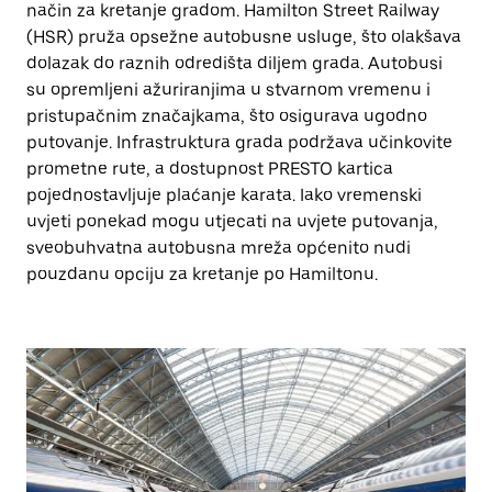
način za kretanje gradom. Hamilton Street Railway
(HSR) pruža opsežne autobusne usluge, što olakšava
dolazak do raznih odredišta diljem grada. Autobusi
su opremljeni ažuriranjima u stvarnom vremenu i
pristupačnim značajkama, što osigurava ugodno
putovanje. Infrastruktura grada podržava učinkovite
prometne rute, a dostupnost PRESTO kartica
pojednostavljuje plaćanje karata. Iako vremenski
uvjeti ponekad mogu utjecati na uvjete putovanja,
sveobuhvatna autobusna mreža općenito nudi
pouzdanu opciju za kretanje po Hamiltonu.