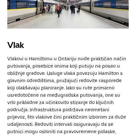
Vlak
Vlakovi u Hamiltonu u Ontariju nude praktičan način
putovanja, posebice onima koji putuju na posao u
obližnje gradove. Usluge vlaka povezuju Hamilton s
glavnim odredištima, pružajući redovite rasporede
koji olakšavaju planiranje. Iako su rute primarno
usredotočene na međugradska putovanja, one su
vrlo prikladne za učinkovito stizanje do ključnih
područja. Infrastruktura podržava neometani
prijevoz, što vlakove čini praktičnim izborom za duže
udaljenosti. Redoviti intervali osiguravaju da se
putnici mogu osloniti na pravovremene polaske,