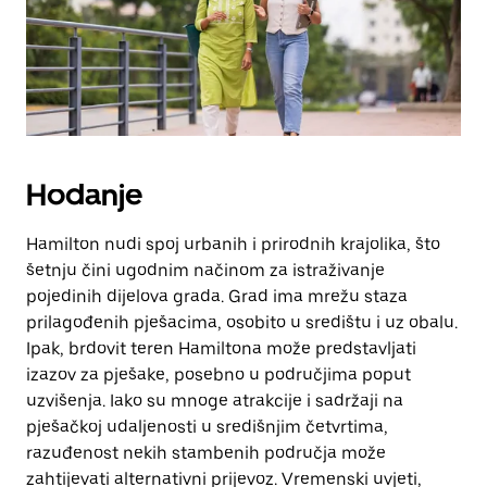
zatvaranje
kalendara.
Hodanje
Hamilton nudi spoj urbanih i prirodnih krajolika, što
šetnju čini ugodnim načinom za istraživanje
pojedinih dijelova grada. Grad ima mrežu staza
prilagođenih pješacima, osobito u središtu i uz obalu.
Ipak, brdovit teren Hamiltona može predstavljati
izazov za pješake, posebno u područjima poput
uzvišenja. Iako su mnoge atrakcije i sadržaji na
pješačkoj udaljenosti u središnjim četvrtima,
razuđenost nekih stambenih područja može
zahtijevati alternativni prijevoz. Vremenski uvjeti,