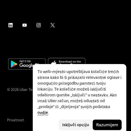
To web-mjesto upotrebljava kolačiće trećih
strana kako bi ti prikazalo relevantne oglase i
omogućilo prilagodbu pamteći tvoju
lokaciju. Te kolačiće možeš isključiti
©
2026
Uber Technologies Inc.
odabirom gumba „Isključi” u nastavku. Ako
imaš Uber račun, možeš odustati od
„prodaje” ili „dijeljenja” svojih podataka
ovdje
.
Privatnost
Pristupačnost
Uvjeti
Isključi opciju
Razumijem