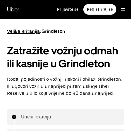
Preskoči
na
Uber
Prijavite se
Registriraj se
glavni
sadržaj
Velika Britanija
>
Grindleton
Zatražite vožnju odmah
ili kasnije u Grindleton
Dodaj pojedinosti o vožnji, uskoči i obilazi Grindleton.
Ili ugovori vožnju unaprijed putem usluge Uber
Reserve u bilo koje vrijeme do 90 dana unaprijed.
Unesi lokaciju