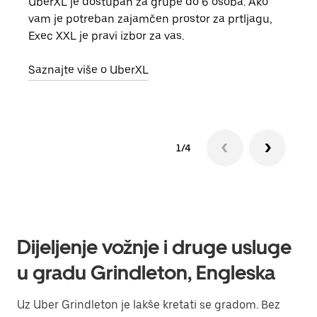
UberXL je dostupan za grupe do 6 osoba. Ako
Kada 
vam je potreban zajamčen prostor za prtljagu,
grup
Exec XXL je pravi izbor za vas.
vlast
Saznajte više o UberXL
Sazn
1/4
Dijeljenje vožnje i druge usluge
u gradu Grindleton, Engleska
Uz Uber Grindleton je lakše kretati se gradom. Bez