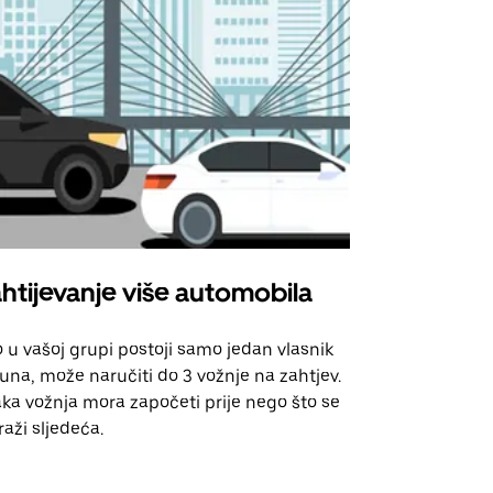
htijevanje više automobila
Uber Shu
 u vašoj grupi postoji samo jedan vlasnik
Naša opcija 
una, može naručiti do 3 vožnje na zahtjev.
za odabrane
ka vožnja mora započeti prije nego što se
događanja.
raži sljedeća.
Pogledajte d