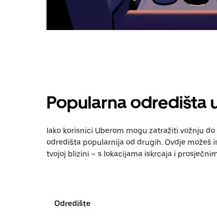
Popularna odredišta u
Iako korisnici Uberom mogu zatražiti vožnju do g
odredišta popularnija od drugih. Ovdje možeš ist
tvojoj blizini – s lokacijama iskrcaja i prosječn
Odredište