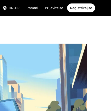
HR-HR
Pomoć
Prijavite se
Registriraj se