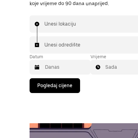
koje vrijeme do 90 dana unaprijed.
Unesi lokaciju
Unesi odredište
Datum
Vrijeme
Sada
Pritisni
Pogledaj cijene
tipku
sa
strelicom
prema
dolje
za
interakciju
s
kalendarom
i