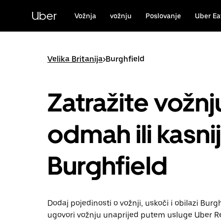
Preskoči
na
Uber
Vožnja
vožnju
Poslovanje
Uber Ea
glavni
sadržaj
Velika Britanija
>
Burghfield
Zatražite vožnj
odmah ili kasni
Burghfield
Dodaj pojedinosti o vožnji, uskoči i obilazi Burghf
ugovori vožnju unaprijed putem usluge Uber Re