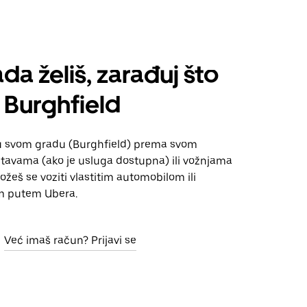
da želiš, zarađuj što
 Burghfield
u svom gradu (Burghfield) prema svom
tavama (ako je usluga dostupna) ili vožnjama
Možeš se voziti vlastitim automobilom ili
m putem Ubera.
Već imaš račun? Prijavi se