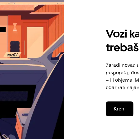
Vozi ka
trebaš
Zaradi novac 
rasporedu dos
– ili objema. 
odabrati naja
Kreni