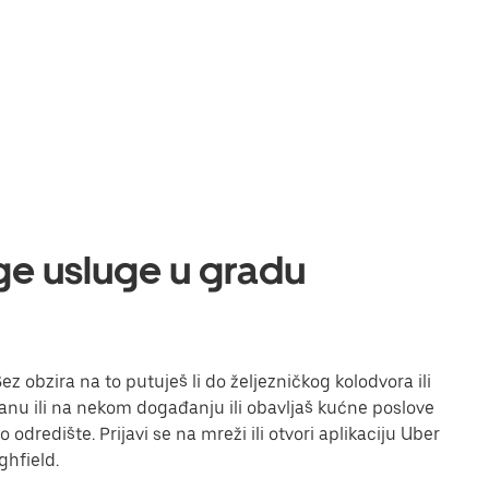
uge usluge u gradu
z obzira na to putuješ li do željezničkog kolodvora ili
toranu ili na nekom događanju ili obavljaš kućne poslove
odredište. Prijavi se na mreži ili otvori aplikaciju Uber
ghfield.