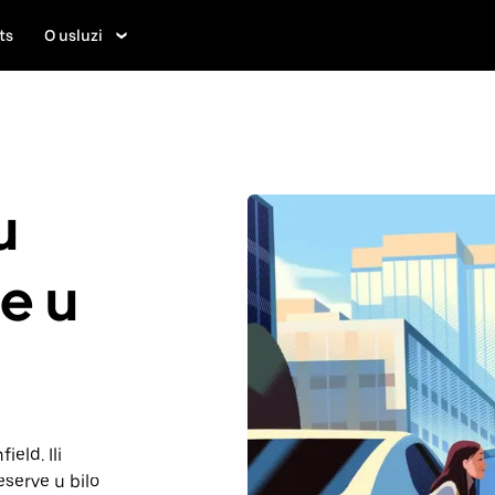
ts
O usluzi
u
je u
ield. Ili
serve u bilo