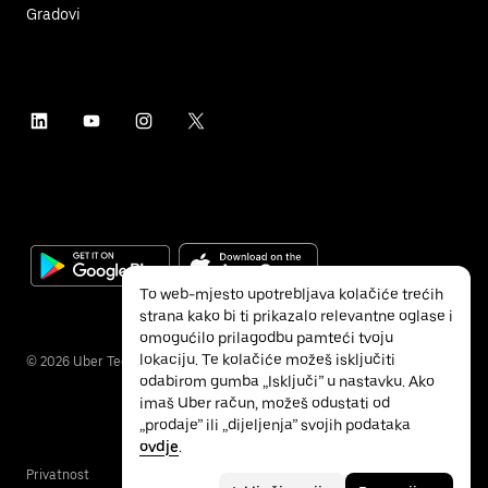
Gradovi
To web-mjesto upotrebljava kolačiće trećih
strana kako bi ti prikazalo relevantne oglase i
omogućilo prilagodbu pamteći tvoju
lokaciju. Te kolačiće možeš isključiti
©
2026
Uber Technologies Inc.
odabirom gumba „Isključi” u nastavku. Ako
imaš Uber račun, možeš odustati od
„prodaje” ili „dijeljenja” svojih podataka
ovdje
.
Privatnost
Pristupačnost
Uvjeti