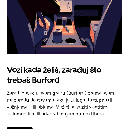
kalendara.
Vozi kada želiš, zarađuj što
trebaš Burford
Zaradi novac u svom gradu (Burford) prema svom
rasporedu dostavama (ako je usluga dostupna) ili
vožnjama – ili objema. Možeš se voziti vlastitim
automobilom ili odabrati najam putem Ubera.