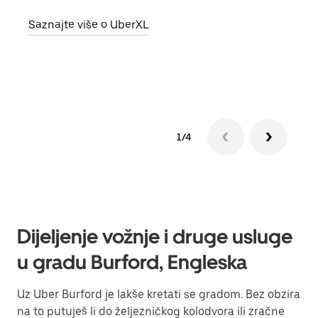
grup
Saznajte više o UberXL
vlast
Sazn
1/4
Dijeljenje vožnje i druge usluge
u gradu Burford, Engleska
Uz Uber Burford je lakše kretati se gradom. Bez obzira
na to putuješ li do željezničkog kolodvora ili zračne