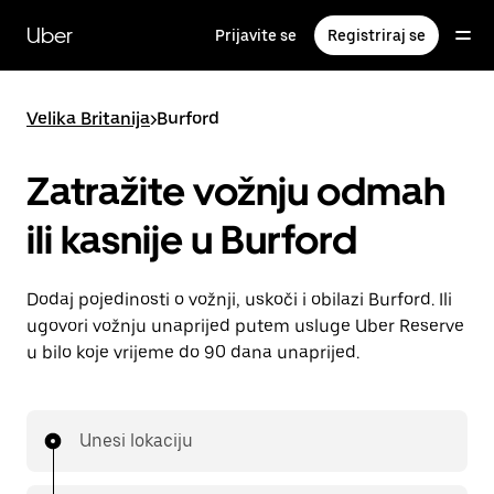
Preskoči
na
Uber
Prijavite se
Registriraj se
glavni
sadržaj
Velika Britanija
>
Burford
Zatražite vožnju odmah
ili kasnije u Burford
Dodaj pojedinosti o vožnji, uskoči i obilazi Burford. Ili
ugovori vožnju unaprijed putem usluge Uber Reserve
u bilo koje vrijeme do 90 dana unaprijed.
Unesi lokaciju