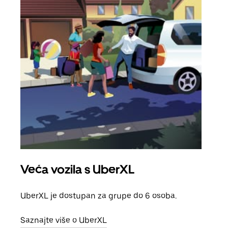
Veća vozila s UberXL
Gr
UberXL je dostupan za grupe do 6 osoba.
Kada 
grup
Saznajte više o UberXL
vlast