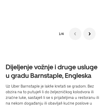
Sazn
1/4
Dijeljenje vožnje i druge usluge
u gradu Barnstaple, Engleska
Uz Uber Barnstaple je lakše kretati se gradom. Bez
obzira na to putuješ li do željezničkog kolodvora ili
zračne luke, sastaješ li se s prijateljima u restoranu ili
na nekom događanju ili obavljaš kućne poslove u