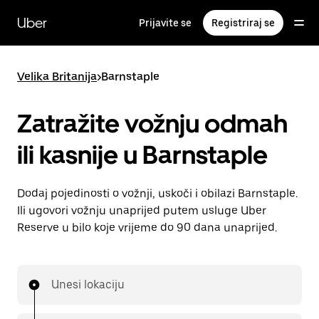
Preskoči
na
Uber
Prijavite se
Registriraj se
glavni
sadržaj
Velika Britanija
>
Barnstaple
Zatražite vožnju odmah
ili kasnije u Barnstaple
Dodaj pojedinosti o vožnji, uskoči i obilazi Barnstaple.
Ili ugovori vožnju unaprijed putem usluge Uber
Reserve u bilo koje vrijeme do 90 dana unaprijed.
Unesi lokaciju