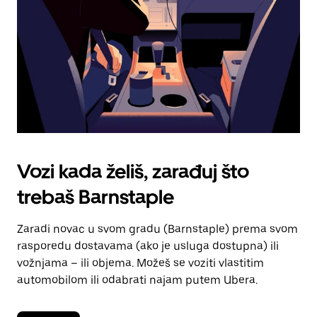
kalendara.
Vozi kada želiš, zarađuj što
trebaš Barnstaple
Zaradi novac u svom gradu (Barnstaple) prema svom
rasporedu dostavama (ako je usluga dostupna) ili
vožnjama – ili objema. Možeš se voziti vlastitim
automobilom ili odabrati najam putem Ubera.