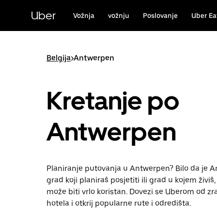
Preskoči
na
Uber
Vožnja
vožnju
Poslovanje
Uber Ea
glavni
sadržaj
Belgija
>
Antwerpen
Kretanje po
Antwerpen
Planiranje putovanja u Antwerpen? Bilo da je 
grad koji planiraš posjetiti ili grad u kojem živiš,
može biti vrlo koristan. Dovezi se Uberom od zr
hotela i otkrij popularne rute i odredišta.