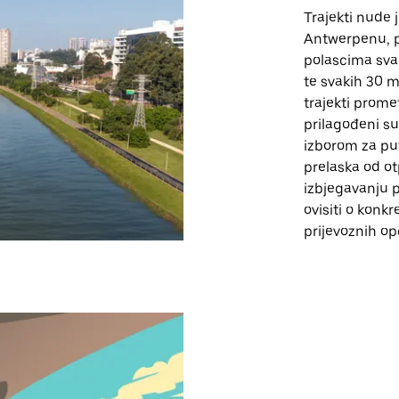
Trajekti nude 
Antwerpenu, po
polascima sva
te svakih 30 
trajekti promet
prilagođeni su
izborom za put
prelaska od ot
izbjegavanju p
ovisiti o konk
prijevoznih opc