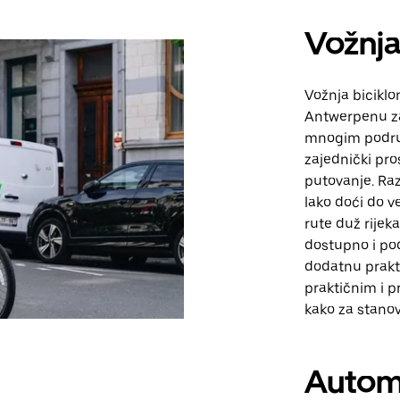
Vožnja
Vožnja biciklo
Antwerpenu zah
mnogim područ
zajednički pro
putovanje. Ra
lako doći do ve
rute duž rijek
dostupno i pod
dodatnu prakti
praktičnim i 
kako za stanovn
Autom