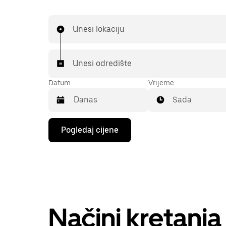
Unesi lokaciju
Unesi odredište
Datum
Vrijeme
Sada
Pritisni
Pogledaj cijene
tipku
sa
strelicom
prema
dolje
za
interakciju
s
kalendarom
Načini kretanj
i
odaberi