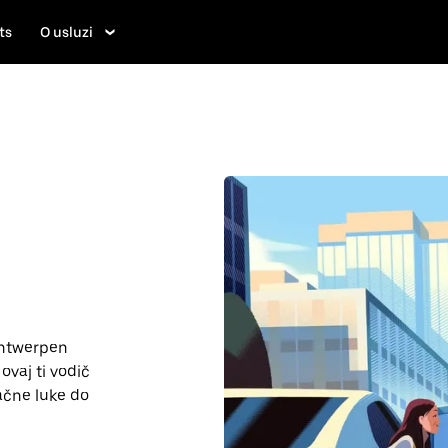
ts
O usluzi
Antwerpen
 ovaj ti vodič
ačne luke do