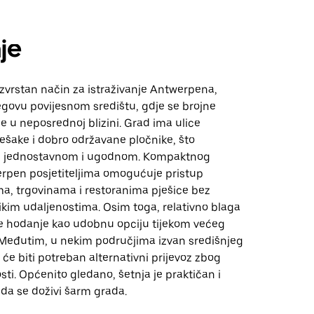
je
izvrstan način za istraživanje Antwerpena,
egovu povijesnom središtu, gdje se brojne
ze u neposrednoj blizini. Grad ima ulice
ešake i dobro održavane pločnike, što
ni jednostavnom i ugodnom. Kompaktnog
erpen posjetiteljima omogućuje pristup
a, trgovinama i restoranima pješice bez
ikim udaljenostima. Osim toga, relativno blaga
e hodanje kao udobnu opciju tijekom većeg
. Međutim, u nekim područjima izvan središnjeg
e biti potreban alternativni prijevoz zbog
sti. Općenito gledano, šetnja je praktičan i
da se doživi šarm grada.