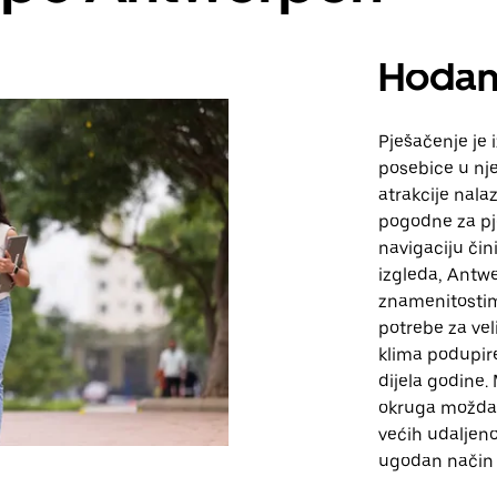
Hodan
Pješačenje je 
posebice u nj
atrakcije nala
pogodne za pj
navigaciju či
izgleda, Antw
znamenitostim
potrebe za vel
klima podupir
dijela godine
okruga možda ć
većih udaljeno
ugodan način 