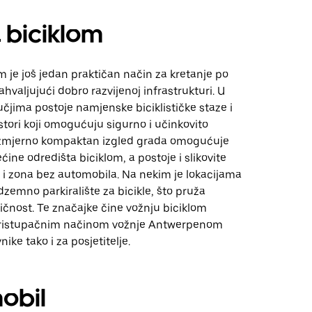
 biciklom
m je još jedan praktičan način za kretanje po
valjujući dobro razvijenoj infrastrukturi. U
jima postoje namjenske biciklističke staze i
stori koji omogućuju sigurno i učinkovito
zmjerno kompaktan izgled grada omogućuje
ćine odredišta biciklom, a postoje i slikovite
a i zona bez automobila. Na nekim je lokacijama
zemno parkiralište za bicikle, što pruža
čnost. Te značajke čine vožnju biciklom
pristupačnim načinom vožnje Antwerpenom
ike tako i za posjetitelje.
obil