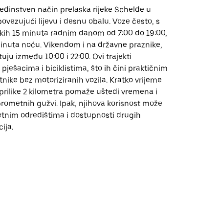
jedinstven način prelaska rijeke Schelde u
vezujući lijevu i desnu obalu. Voze često, s
kih 15 minuta radnim danom od 7:00 do 19:00,
minuta noću. Vikendom i na državne praznike,
uju između 10:00 i 22:00. Ovi trajekti
 pješacima i biciklistima, što ih čini praktičnim
nike bez motoriziranih vozila. Kratko vrijeme
prilike 2 kilometra pomaže uštedi vremena i
rometnih gužvi. Ipak, njihova korisnost može
retnim odredištima i dostupnosti drugih
ija.