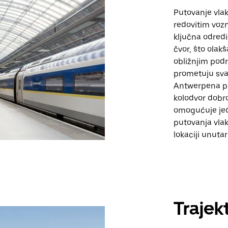
Putovanje vla
redovitim vozn
ključna odredi
čvor, što olak
obližnjim podr
prometuju sva
Antwerpena pod
kolodvor dobro
omogućuje jed
putovanja vlak
lokaciji unutar 
Trajek