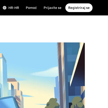
HR-HR
Pomoć
Prijavite se
Registriraj se