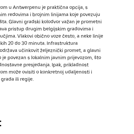
kom u Antwerpenu je praktična opcija, s
im redovima i brojnim linijama koje povezuju
šta. Glavni gradski kolodvor važan je prometni
šava pristup drugim belgijskim gradovima i
učjima. Vlakovi obično voze često, a neke linije
kih 20 do 30 minuta. Infrastruktura
ržava učinkovit željeznički promet, a glavni
 je povezan s lokalnim javnim prijevozom, što
nostavne presjedanja. Ipak, prikladnost
om može ovisiti o konkretnoj udaljenosti i
grada ili regije.
t