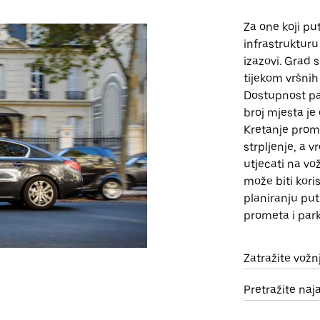
Za one koji p
infrastrukturu
izazovi. Grad
tijekom vršnih
Dostupnost par
broj mjesta je
Kretanje prom
strpljenje, a
utjecati na vo
može biti kori
planiranju put
prometa i park
Zatražite vož
Pretražite na