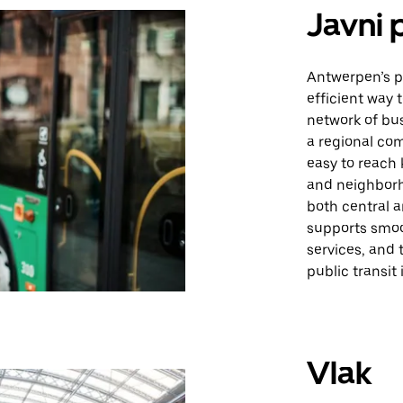
Javni 
Antwerpen’s pu
efficient way 
network of bus
a regional com
easy to reach 
and neighborh
both central a
supports smoot
services, and 
public transit 
Vlak