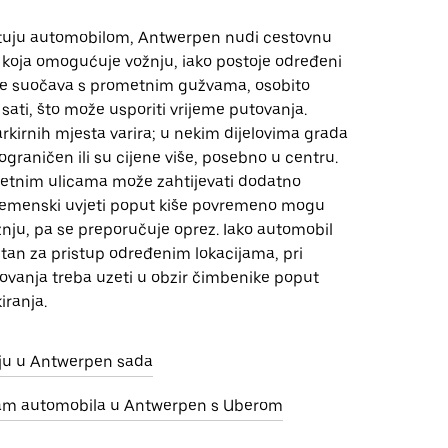
utuju automobilom, Antwerpen nudi cestovnu
 koja omogućuje vožnju, iako postoje određeni
 se suočava s prometnim gužvama, osobito
 sati, što može usporiti vrijeme putovanja.
kirnih mjesta varira; u nekim dijelovima grada
 ograničen ili su cijene više, posebno u centru.
etnim ulicama može zahtijevati dodatno
 vremenski uvjeti poput kiše povremeno mogu
žnju, pa se preporučuje oprez. Iako automobil
stan za pristup određenim lokacijama, pri
ovanja treba uzeti u obzir čimbenike poput
iranja.
nju u Antwerpen sada
jam automobila u Antwerpen s Uberom