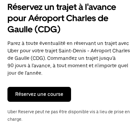
pour
Réservez un trajet à l'avance
ouvrir
le
pour Aéroport Charles de
calendrier
et
Gaulle (CDG)
sélectionner
une
date.
Parez à toute éventualité en réservant un trajet avec
Appuyez
Uber pour votre trajet Saint-Denis - Aéroport Charles
sur
la
de Gaulle (CDG). Commandez un trajet jusqu'à
touche
90 jours à l'avance, à tout moment et n'importe quel
Échap
jour de l'année.
pour
fermer
le
calendrier.
Réservez une course
Uber Reserve peut ne pas être disponible vis à lieu de prise en
charge.