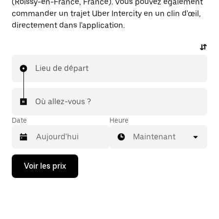
(Roissy-en-France, France). Vous pouvez également
commander un trajet Uber Intercity en un clin d'œil,
directement dans l'application.
Lieu de départ
Où allez-vous ?
Date
Heure
Maintenant
Appuyez
Voir les prix
sur
la
flèche
vers
le
bas