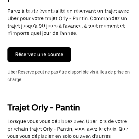
et
sélectionner
Parez à toute éventualité en réservant un trajet avec
une
Uber pour votre trajet Orly - Pantin. Commandez un
date.
Appuyez
trajet jusqu'à 90 jours à l'avance, à tout moment et
sur
n'importe quel jour de l'année.
la
touche
Échap
pour
Réservez une course
fermer
le
calendrier.
Uber Reserve peut ne pas être disponible vis à lieu de prise en
charge.
Trajet Orly - Pantin
Lorsque vous vous déplacez avec Uber lors de votre
prochain trajet Orly - Pantin, vous avez le choix. Que
vous vous déplaciez en solo ou avec d'autres