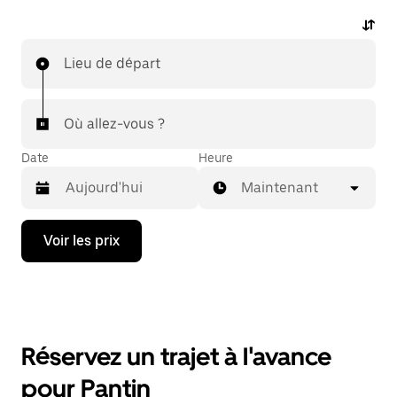
Lieu de départ
Où allez-vous ?
Date
Heure
Maintenant
Appuyez
Voir les prix
sur
la
flèche
vers
le
bas
pour
Réservez un trajet à l'avance
ouvrir
le
pour Pantin
calendrier