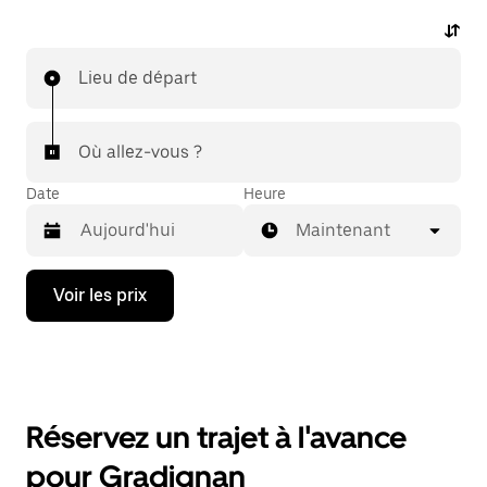
Lieu de départ
Où allez-vous ?
Date
Heure
Maintenant
Appuyez
Voir les prix
sur
la
flèche
vers
le
bas
pour
Réservez un trajet à l'avance
ouvrir
le
pour Gradignan
calendrier