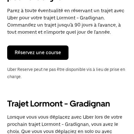
et
sélectionner
Parez à toute éventualité en réservant un trajet avec
une
Uber pour votre trajet Lormont - Gradignan.
date.
Appuyez
Commandez un trajet jusqu'à 90 jours à l'avance, à
sur
tout moment et n'importe quel jour de l'année.
la
touche
Échap
pour
Réservez une course
fermer
le
calendrier.
Uber Reserve peut ne pas être disponible vis à lieu de prise en
charge.
Trajet Lormont - Gradignan
Lorsque vous vous déplacez avec Uber lors de votre
prochain trajet Lormont - Gradignan, vous avez le
choix. Que vous vous déplaciez en solo ou avec