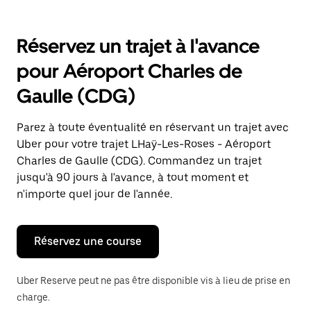
le
bas
pour
Réservez un trajet à l'avance
ouvrir
le
pour Aéroport Charles de
calendrier
et
Gaulle (CDG)
sélectionner
une
date.
Parez à toute éventualité en réservant un trajet avec
Appuyez
Uber pour votre trajet LHaÿ-Les-Roses - Aéroport
sur
la
Charles de Gaulle (CDG). Commandez un trajet
touche
jusqu'à 90 jours à l'avance, à tout moment et
Échap
n'importe quel jour de l'année.
pour
fermer
le
calendrier.
Réservez une course
Uber Reserve peut ne pas être disponible vis à lieu de prise en
charge.