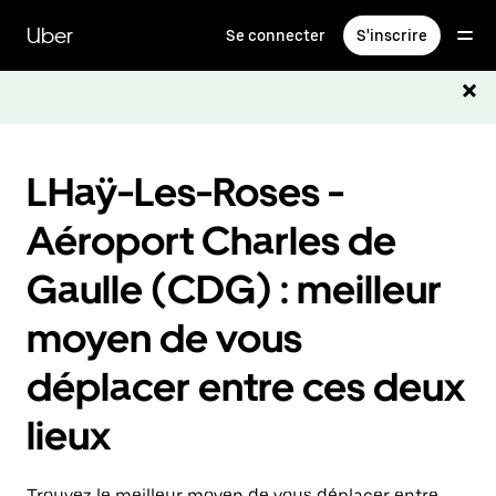
Passer
au
Uber
Se connecter
S'inscrire
contenu
principal
LHaÿ-Les-Roses -
Aéroport Charles de
Gaulle (CDG) : meilleur
moyen de vous
déplacer entre ces deux
lieux
Trouvez le meilleur moyen de vous déplacer entre