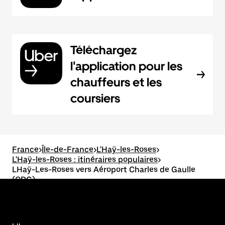
Téléchargez
l'application pour les
chauffeurs et les
coursiers
France
>
Île-de-France
>
L'Haÿ-les-Roses
>
L'Haÿ-les-Roses : itinéraires populaires
>
LHaÿ-Les-Roses vers Aéroport Charles de Gaulle
(CDG)