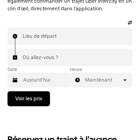
également commander un trajet Uber Intercity en un
clin d'œil, directement dans l'application.
Lieu de départ
Où allez-vous ?
Date
Heure
Maintenant
Appuyez
Voir les prix
sur
la
flèche
vers
le
bas
pour
Réservez un trajet à l'avance