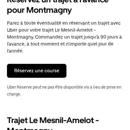
ouvrir
le
pour Montmagny
calendrier
et
sélectionner
Parez à toute éventualité en réservant un trajet avec
une
Uber pour votre trajet Le Mesnil-Amelot -
date.
Appuyez
Montmagny. Commandez un trajet jusqu'à 90 jours à
sur
l'avance, à tout moment et n'importe quel jour de
la
l'année.
touche
Échap
pour
fermer
Réservez une course
le
calendrier.
Uber Reserve peut ne pas être disponible vis à lieu de prise en
charge.
Trajet Le Mesnil-Amelot -