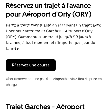
pour
Réservez un trajet à l'avance
ouvrir
le
pour Aéroport d'Orly (ORY)
calendrier
et
sélectionner
Parez à toute éventualité en réservant un trajet avec
une
Uber pour votre trajet Garches - Aéroport d'Orly
date.
Appuyez
(ORY). Commandez un trajet jusqu'à 90 jours à
sur
l'avance, à tout moment et n'importe quel jour de
la
l'année.
touche
Échap
pour
fermer
Réservez une course
le
calendrier.
Uber Reserve peut ne pas être disponible vis à lieu de prise en
charge.
Trajet Garches - Aéroport