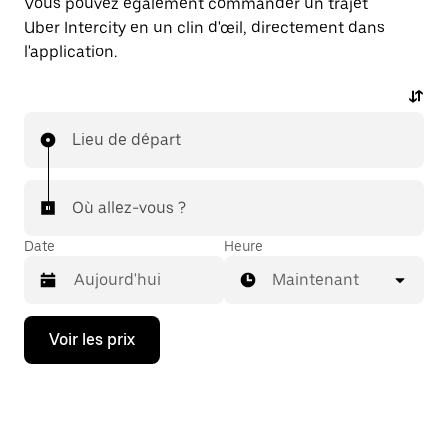
Vous pouvez également commander un trajet
Uber Intercity en un clin d'œil, directement dans
l'application.
Lieu de départ
Où allez-vous ?
Date
Heure
Maintenant
Appuyez
Voir les prix
sur
la
flèche
vers
le
bas