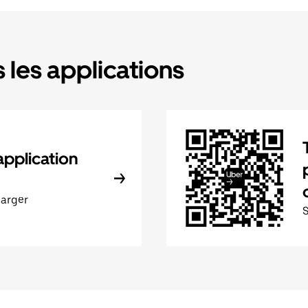
 les applications
application
harger