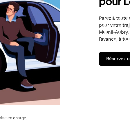
pour L
Parez à toute 
pour votre tra
Mesnil-Aubry.
l'avance, à to
Réservez u
rise en charge.