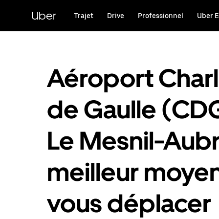
Passer
au
Uber
Trajet
Drive
Professionnel
Uber E
contenu
principal
Aéroport Char
de Gaulle (CDG
Le Mesnil-Aubr
meilleur moye
vous déplacer