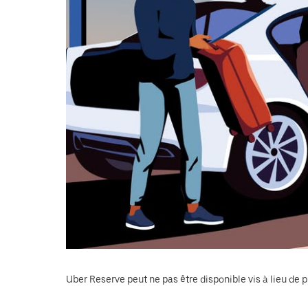
pour
fermer
le
calendrier.
Uber Reserve peut ne pas être disponible vis à lieu de p