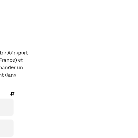
tre Aéroport
France) et
mander un
ent dans