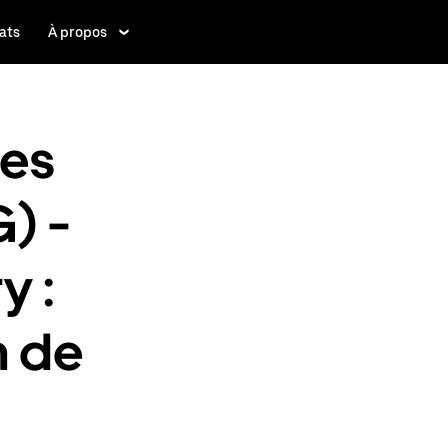
ats
À propos
les
) -
y :
n de