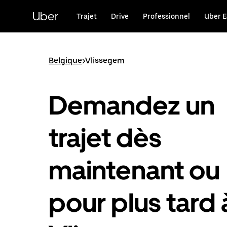
Passer
au
Uber
Trajet
Drive
Professionnel
Uber E
contenu
principal
Belgique
>
Vlissegem
Demandez un
trajet dès
maintenant ou
pour plus tard 