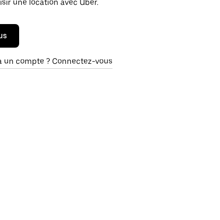
isir une location avec Uber.
us
à un compte ? Connectez-vous