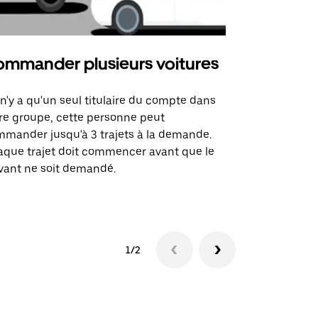
mmander plusieurs voitures
Uber Mi
l n'y a qu'un seul titulaire du compte dans
L'option Ube
re groupe, cette personne peut
certaines li
mander jusqu'à 3 trajets à la demande.
sites événem
que trajet doit commencer avant que le
vant ne soit demandé.
Voir les disp
1/2