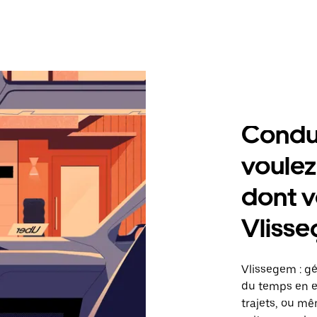
Condu
voulez
dont v
Vliss
Vlissegem : g
du temps en ef
trajets, ou mê