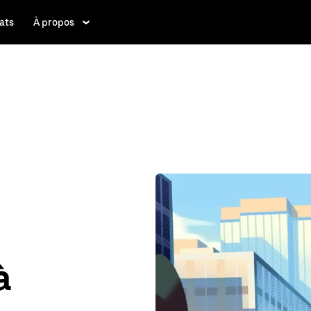
ats
À propos
à