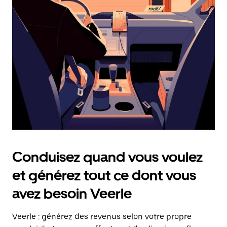
date.
Appuyez
sur
la
touche
Échap
pour
fermer
le
calendrier.
Conduisez quand vous voulez
et générez tout ce dont vous
avez besoin Veerle
Veerle : générez des revenus selon votre propre