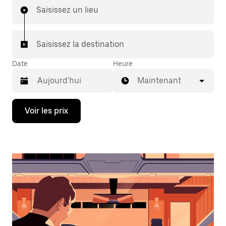
Saisissez un lieu
Saisissez la destination
Date
Heure
Maintenant
Appuyez
Voir les prix
sur
la
flèche
vers
le
bas
pour
ouvrir
le
calendrier
et
sélectionner
une