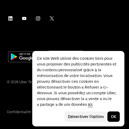
Ce site Web utilise des cookies tiers pour
vous proposer des publicités pertinentes et
du contenu personnalisé grâce à la
mémorisation de votre localisation. Vous
pouvez désactiver ces cookies en
©
2026
Uber Technologies Inc.
sélectionnant le bouton « Refuser » ci-
dessous. Si vous possédez un compte Uber,
vous pouvez désactiver la « vente » ou le
« partage » de vos données
ici
.
Confidentialité
Accessibilité
Conditions
Désactiver l'option
OK