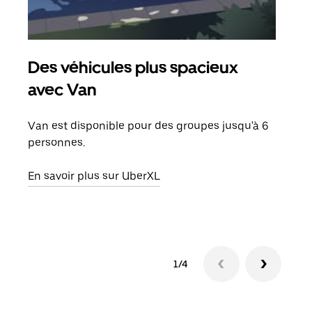
Des véhicules plus spacieux
Tra
avec Van
Lors
de v
Van est disponible pour des groupes jusqu'à 6
peut
personnes.
ou s
En savoir plus sur UberXL
En sa
1/4