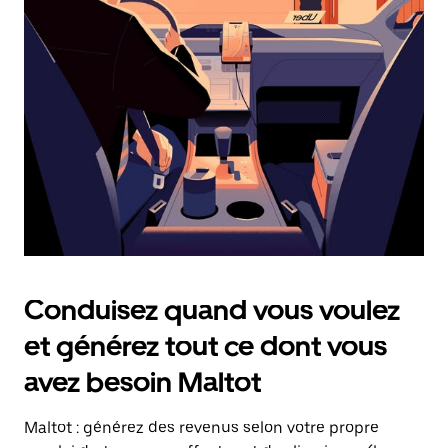
date.
Appuyez
sur
la
touche
Échap
pour
fermer
le
calendrier.
Conduisez quand vous voulez
et générez tout ce dont vous
avez besoin Maltot
Maltot : générez des revenus selon votre propre