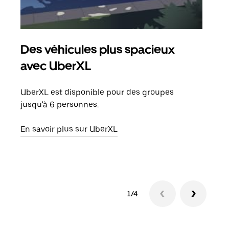
Des véhicules plus spacieux
Tra
avec UberXL
Lors
de v
UberXL est disponible pour des groupes
peut
jusqu'à 6 personnes.
ou s
En savoir plus sur UberXL
En sa
1/4