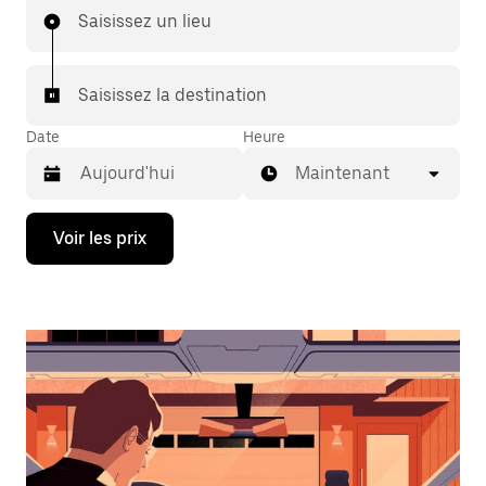
Saisissez un lieu
Saisissez la destination
Date
Heure
Maintenant
Appuyez
Voir les prix
sur
la
flèche
vers
le
bas
pour
ouvrir
le
calendrier
et
sélectionner
une