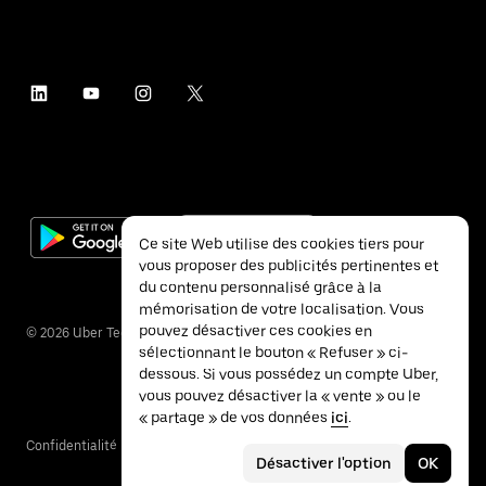
Ce site Web utilise des cookies tiers pour
vous proposer des publicités pertinentes et
du contenu personnalisé grâce à la
mémorisation de votre localisation. Vous
pouvez désactiver ces cookies en
©
2026
Uber Technologies Inc.
sélectionnant le bouton « Refuser » ci-
dessous. Si vous possédez un compte Uber,
vous pouvez désactiver la « vente » ou le
« partage » de vos données
ici
.
Confidentialité
Accessibilité
Conditions
Désactiver l'option
OK