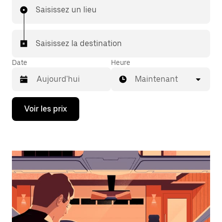
Saisissez un lieu
Saisissez la destination
Date
Heure
Maintenant
Appuyez
Voir les prix
sur
la
flèche
vers
le
bas
pour
ouvrir
le
calendrier
et
sélectionner
une