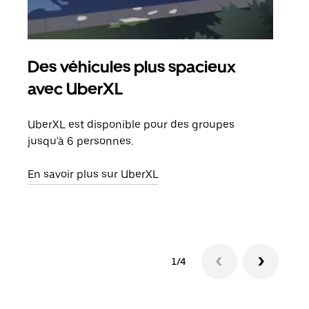
Des véhicules plus spacieux
Tra
avec UberXL
Lors
de v
UberXL est disponible pour des groupes
peut
jusqu'à 6 personnes.
ou s
En savoir plus sur UberXL
En sa
1/4