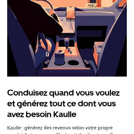
date.
Appuyez
sur
la
touche
Échap
pour
fermer
le
calendrier.
Conduisez quand vous voulez
et générez tout ce dont vous
avez besoin Kaulle
Kaulle : générez des revenus selon votre propre