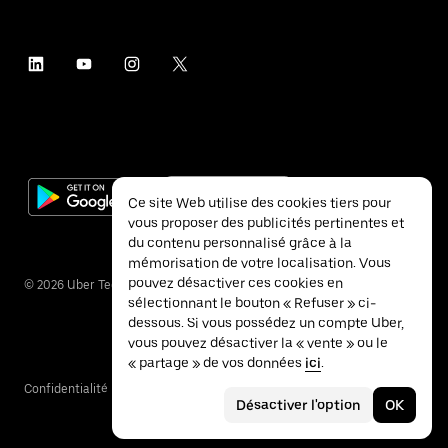
Ce site Web utilise des cookies tiers pour
vous proposer des publicités pertinentes et
du contenu personnalisé grâce à la
mémorisation de votre localisation. Vous
pouvez désactiver ces cookies en
©
2026
Uber Technologies Inc.
sélectionnant le bouton « Refuser » ci-
dessous. Si vous possédez un compte Uber,
vous pouvez désactiver la « vente » ou le
« partage » de vos données
ici
.
Confidentialité
Accessibilité
Conditions
Désactiver l'option
OK