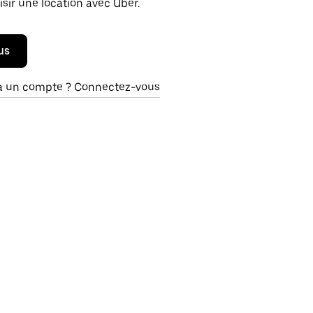
isir une location avec Uber.
us
à un compte ? Connectez-vous