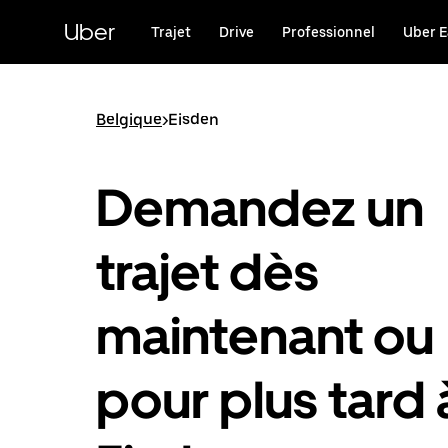
Passer
au
Uber
Trajet
Drive
Professionnel
Uber E
contenu
principal
Belgique
>
Eisden
Demandez un
trajet dès
maintenant ou
pour plus tard 