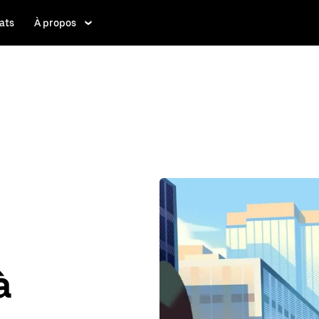
ats
À propos
à