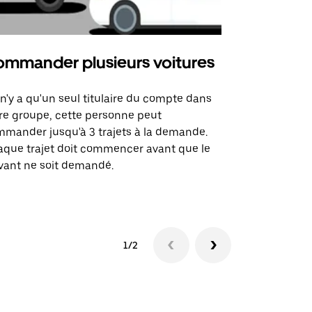
mmander plusieurs voitures
Uber Mi
l n'y a qu'un seul titulaire du compte dans
L'option Ube
re groupe, cette personne peut
certaines li
mander jusqu'à 3 trajets à la demande.
sites événem
que trajet doit commencer avant que le
vant ne soit demandé.
Voir les disp
1/2