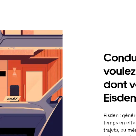
Condu
voulez
dont v
Eisde
Eisden : géné
temps en effec
trajets, ou mê