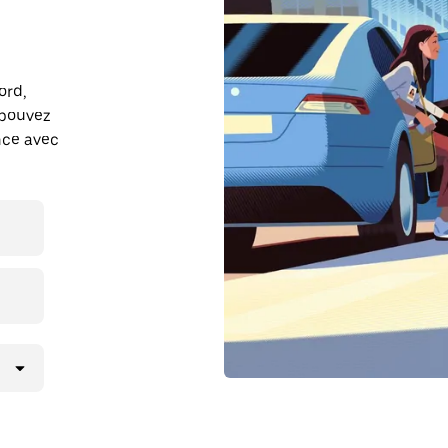
ord,
 pouvez
ance avec