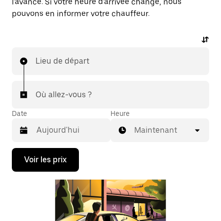
l'avance. Si votre heure d'arrivée change, nous
pouvons en informer votre chauffeur.
Lieu de départ
Où allez-vous ?
Date
Heure
Maintenant
Appuyez
Voir les prix
sur
la
flèche
vers
le
bas
pour