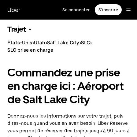
Passer
au
Uber
Se connecter
S'inscrire
contenu
principal
Trajet
États-Unis
>
Utah
>
Salt Lake City
>
SLC
>
SLC prise en charge
Commandez une prise
en charge ici : Aéroport
de Salt Lake City
Donnez-nous les informations sur votre trajet, puis
dites-nous quand vous en avez besoin. Uber Reserve
vous permet de réserver des trajets jusqu'à 90 jours à