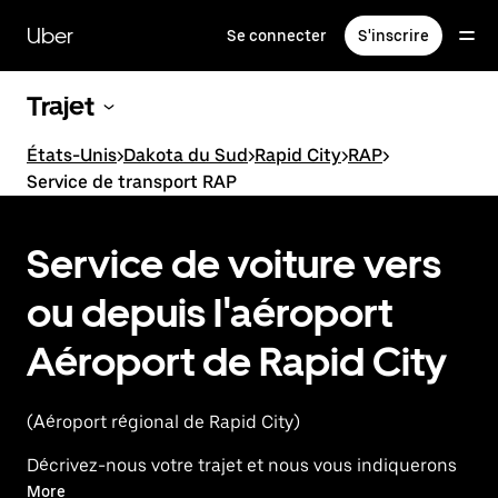
Passer
au
Uber
Se connecter
S'inscrire
contenu
principal
Trajet
États-Unis
>
Dakota du Sud
>
Rapid City
>
RAP
>
Service de transport RAP
Service de voiture vers
ou depuis l'aéroport
Aéroport de Rapid City
(Aéroport régional de Rapid City)
Décrivez-nous votre trajet et nous vous indiquerons
les meilleures options pour vous rendre à l'aéroport
More