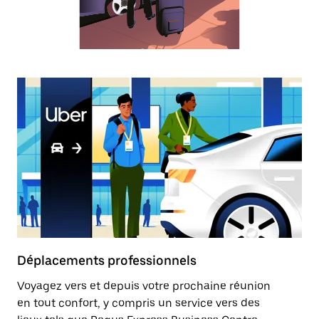
sélectionner
une
date.
Appuyez
sur
la
touche
Échap
pour
fermer
le
calendrier.
Déplacements professionnels
Voyagez vers et depuis votre prochaine réunion
en tout confort, y compris un service vers des