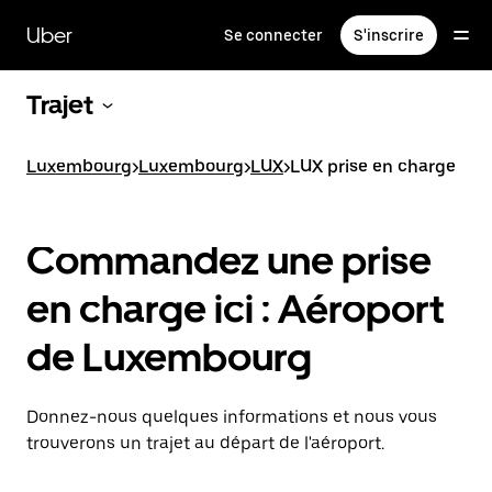
Passer
au
Uber
Se connecter
S'inscrire
contenu
principal
Trajet
Luxembourg
>
Luxembourg
>
LUX
>
LUX prise en charge
Commandez une prise
en charge ici : Aéroport
de Luxembourg
Donnez-nous quelques informations et nous vous
trouverons un trajet au départ de l'aéroport.