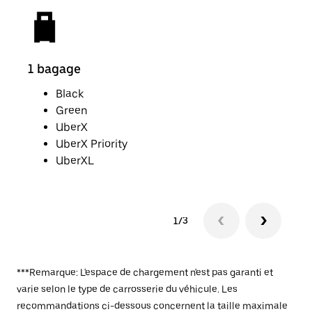
1 bagage
2 p
Black
Green
UberX
UberX Priority
UberXL
1/3
***Remarque: L'espace de chargement n'est pas garanti et
varie selon le type de carrosserie du véhicule. Les
recommandations ci-dessous concernent la taille maximale