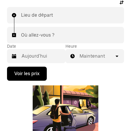
Lieu de départ
Où allez-vous ?
Date
Heure
Maintenant
Appuyez
Voir les prix
sur
la
flèche
vers
le
bas
pour
ouvrir
le
calendrier
et