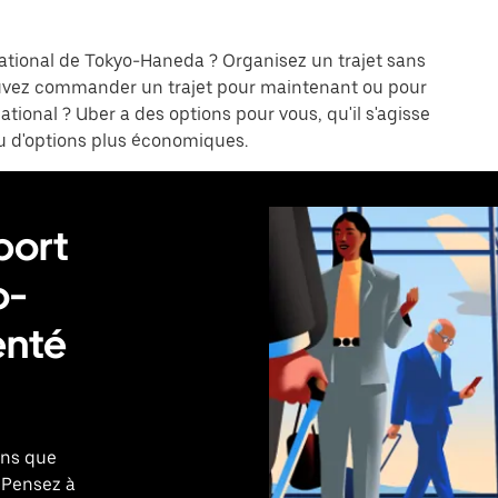
national de Tokyo-Haneda ? Organisez un trajet sans
ouvez commander un trajet pour maintenant ou pour
ational ? Uber a des options pour vous, qu'il s'agisse
ou d'options plus économiques.
port
o-
enté
ons que
Pensez à