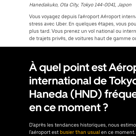
Hanedakuko, Ota City, Tokyo 144-0041, Japon
Vous voyagez depuis l'aéroport Aéroport inter
stress avec Uber. En quelques étapes, vous p
plus tard. Vous prenez un vol national ou intern
de trajets privés, de voitures haut de gamme 
À quel point est Aéro
international de Toky
Haneda (HND) fréqu
en ce moment ?
D'après les tendances historiques, nous estim
l'aéroport est
busier than usual
en ce moment. 