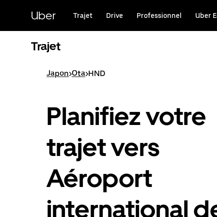
Passer
au
Uber
Trajet
Drive
Professionnel
Uber E
contenu
principal
Trajet
Japon
>
Ota
>
HND
Planifiez votre
trajet vers
Aéroport
international d