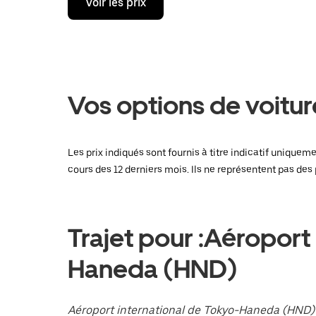
Voir les prix
sur
la
flèche
vers
le
bas
pour
ouvrir
Vos options de voitur
le
calendrier
et
sélectionner
Les prix indiqués sont fournis à titre indicatif uniquem
une
cours des 12 derniers mois. Ils ne représentent pas des p
date.
Appuyez
sur
la
touche
Trajet pour :Aéroport
Échap
pour
Haneda (HND)
fermer
le
calendrier.
Aéroport international de Tokyo-Haneda (HND)