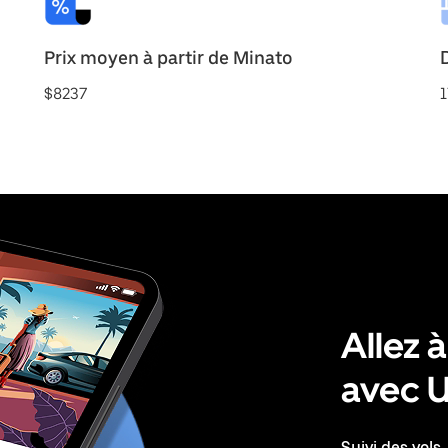
Prix moyen à partir de Minato
$8237
1
Allez à
avec 
Suivi des vols