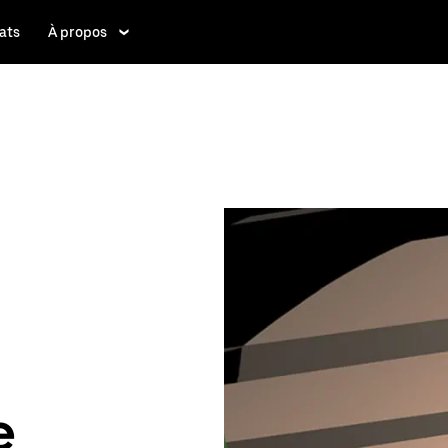
ats
À propos
e