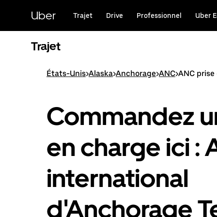
Passer
au
Uber
Trajet
Drive
Professionnel
Uber E
contenu
principal
Trajet
États-Unis
>
Alaska
>
Anchorage
>
ANC
>
ANC prise
Commandez un
en charge ici :
international
d'Anchorage T