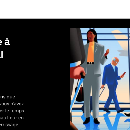
e à
l
ons que
 vous n’avez
ier le temps
hauffeur en
rrissage.