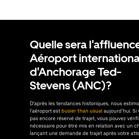
flèche
vers
le
bas
pour
ouvrir
le
Quelle sera l'affluenc
calendrier
et
sélectionner
Aéroport internationa
une
date.
d'Anchorage Ted-
Appuyez
sur
la
Stevens (ANC)?
touche
Échap
pour
fermer
D’après les tendances historiques, nous estim
le
l’aéroport est
busier than usual
aujourd’hui. Si
calendrier.
pas encore réservé de trajet, vous pouvez vérif
nécessaire pour être mis en relation avec un c
lançant une demande de trajet après votre atte