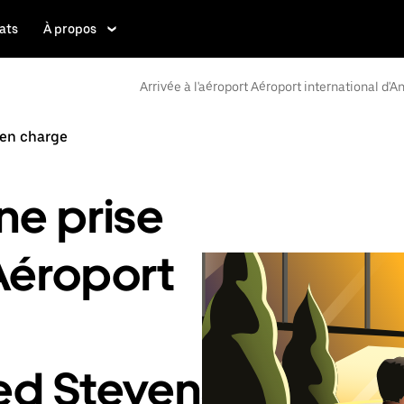
ats
À propos
Arrivée à l'aéroport Aéroport international d
 en charge
e prise
 Aéroport
ed Stevens