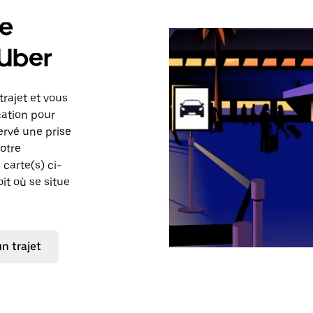
de
 Uber
trajet et vous
cation pour
ervé une prise
votre
carte(s) ci-
it où se situe
 trajet