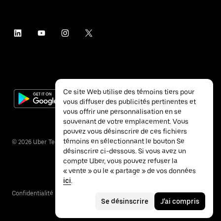
Ce site Web utilise des témoins tiers pour
vous diffuser des publicités pertinentes et
vous offrir une personnalisation en se
souvenant de votre emplacement. Vous
pouvez vous désinscrire de ces fichiers
témoins en sélectionnant le bouton Se
©
2026
Uber Technologies inc.
désinscrire ci-dessous. Si vous avez un
compte Uber, vous pouvez refuser la
« vente » ou le « partage » de vos données
ici
.
Confidentialité
Accessibilité
Conditions
Se désinscrire
J'ai compris