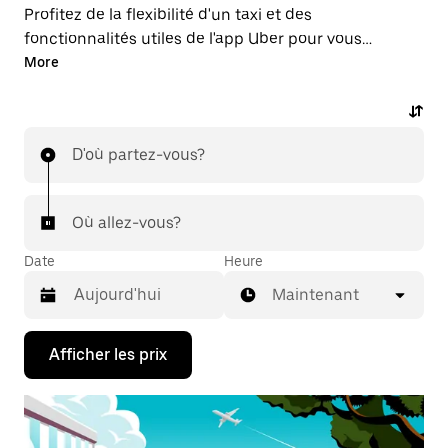
Profitez de la flexibilité d'un taxi et des
fonctionnalités utiles de l'app Uber pour vous
déplacer avec Uber au départ ou à destination de
More
l'aéroport BFM. Vous pouvez commander des courses
sur demande de dernière minute, réserver 24 h/24,
7 j/7 dans l'app ou en ligne, et obtenir des tarifs
D'où partez-vous?
abordables à l'avance pour chaque course. Votre
course à l'aéroport est au bout de vos doigts.
Où allez-vous?
Date
Heure
Maintenant
Appuyez
Afficher les prix
sur
la
flèche
vers
le