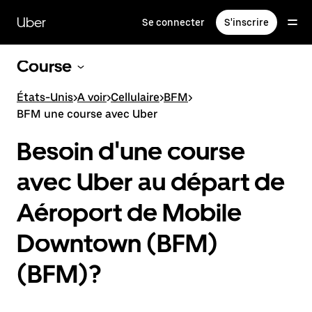
Passer
au
Uber
Se connecter
S'inscrire
contenu
principal
Course
États-Unis
>
A voir
>
Cellulaire
>
BFM
>
BFM une course avec Uber
Besoin d'une course
avec Uber au départ de
Aéroport de Mobile
Downtown (BFM)
(BFM)?