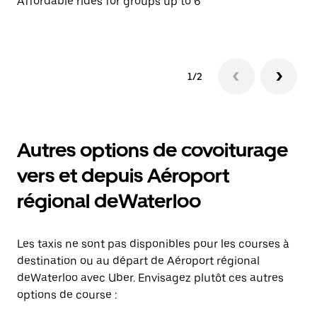
Affordable rides for groups up to 6
Af
1/2
Autres options de covoiturage
vers et depuis Aéroport
régional deWaterloo
Les taxis ne sont pas disponibles pour les courses à
destination ou au départ de Aéroport régional
deWaterloo avec Uber. Envisagez plutôt ces autres
options de course :