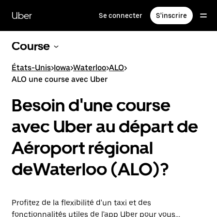
Passer
au
Uber
Se connecter
S'inscrire
contenu
principal
Course
États-Unis
>
Iowa
>
Waterloo
>
ALO
>
ALO une course avec Uber
Besoin d'une course
avec Uber au départ de
Aéroport régional
deWaterloo (ALO)?
Profitez de la flexibilité d'un taxi et des
fonctionnalités utiles de l'app Uber pour vous