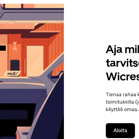
Aja mil
tarvit
Wicre
Tienaa rahaa 
toimituksilla (
käyttää omaa a
Aloita