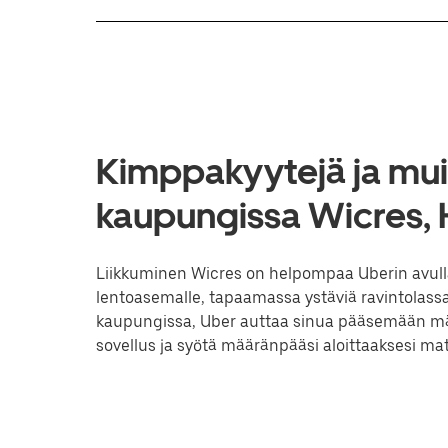
Kimppakyytejä ja muit
kaupungissa Wicres,
Liikkuminen Wicres on helpompaa Uberin avulla.
lentoasemalle, tapaamassa ystäviä ravintolassa
kaupungissa, Uber auttaa sinua pääsemään mää
sovellus ja syötä määränpääsi aloittaaksesi 