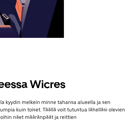
teessa Wicres
lla kyydin melkein minne tahansa alueella ja sen
mpia kuin toiset. Täällä voit tutustua lähelläsi olevien
joihin näet määränpäät ja reittien