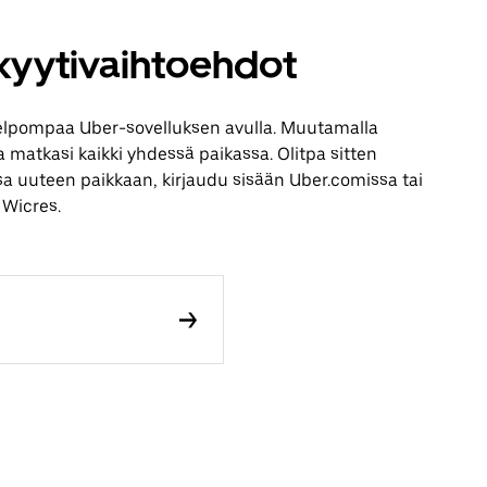
 kyytivaihtoehdot
elpompaa Uber-sovelluksen avulla. Muutamalla
aa matkasi kaikki yhdessä paikassa. Olitpa sitten
sa uuteen paikkaan, kirjaudu sisään Uber.comissa tai
 Wicres.