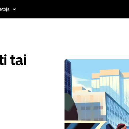
etoja
i tai