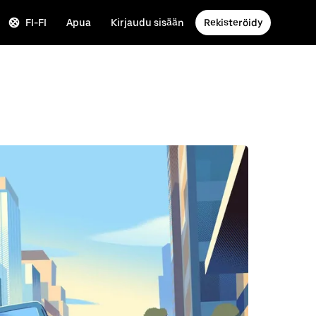
FI-FI
Apua
Kirjaudu sisään
Rekisteröidy