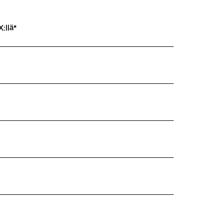
:llä*