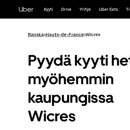
Ohita
ja
Uber
Kyyti
Drive
Yritys
Uber Eats
Ti
siirry
pääsisältöön
Ranska
>
Hauts-de-France
>
Wicres
Pyydä kyyti het
myöhemmin
kaupungissa
Wicres