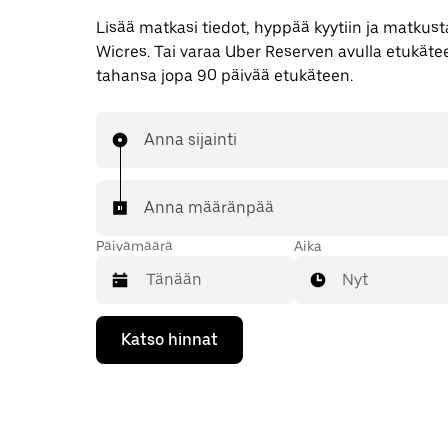
Lisää matkasi tiedot, hyppää kyytiin ja matkusta
Wicres. Tai varaa Uber Reserven avulla etukäte
tahansa jopa 90 päivää etukäteen.
Anna sijainti
Anna määränpää
Päivämäärä
Aika
Nyt
Valitse
Katso hinnat
päivämäärä
kalenterissa
alaspäin
osoittavalla
nuolinäppäimellä.
Sulje