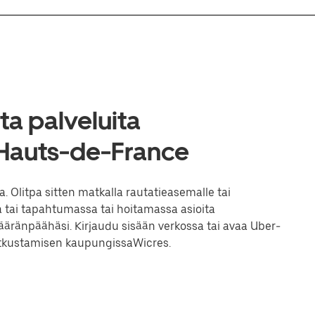
a palveluita
 Hauts-de-France
 Olitpa sitten matkalla rautatieasemalle tai
 tai tapahtumassa tai hoitamassa asioita
ränpäähäsi. Kirjaudu sisään verkossa tai avaa Uber-
matkustamisen kaupungissaWicres.