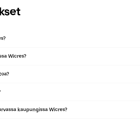
kset
es?
ssa Wicres?
toa?
?
urvassa kaupungissa Wicres?