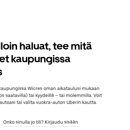
loin haluat, tee mitä
set kaupungissa
s
kaupungissa Wicres oman aikataulusi mukaan
jos saatavilla) tai kyydeillä – tai molemmilla. Voit
utoasi tai valita vuokra-auton Uberin kautta.
Onko sinulla jo tili? Kirjaudu sisään