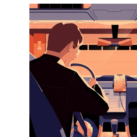
kalenteri
Esc-
painikkeella.