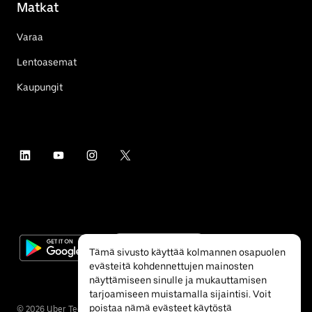
Matkat
Varaa
Lentoasemat
Kaupungit
Tämä sivusto käyttää kolmannen osapuolen
evästeitä kohdennettujen mainosten
näyttämiseen sinulle ja mukauttamisen
tarjoamiseen muistamalla sijaintisi. Voit
poistaa nämä evästeet käytöstä
©
2026
Uber Technologies Inc.