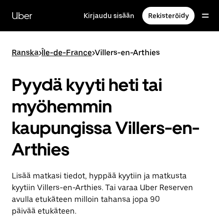
Ohita
ja
Uber
Kirjaudu sisään
Rekisteröidy
siirry
pääsisältöön
Ranska
>
Île-de-France
>
Villers-en-Arthies
Pyydä kyyti heti tai
myöhemmin
kaupungissa Villers-en-
Arthies
Lisää matkasi tiedot, hyppää kyytiin ja matkusta
kyytiin Villers-en-Arthies. Tai varaa Uber Reserven
avulla etukäteen milloin tahansa jopa 90
päivää etukäteen.