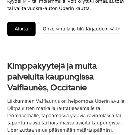
kyydeillä – tai molemmilla. Voit käyttää omaa autoasi
tai valita vuokra-auton Uberin kautta.
Aloita
Onko sinulla jo tili? Kirjaudu sisään
Kimppakyytejä ja muita
palveluita kaupungissa
Valflaunès, Occitanie
Liikkuminen Valflaunès on helpompaa Uberin avulla.
Olitpa sitten matkalla rautatieasemalle tai
lentoasemalle, tapaamassa ystäviä ravintolassa tai
tapahtumassa tai hoitamassa asioita kaupungissa,
Uber auttaa sinua pääsemään määränpäähäsi.