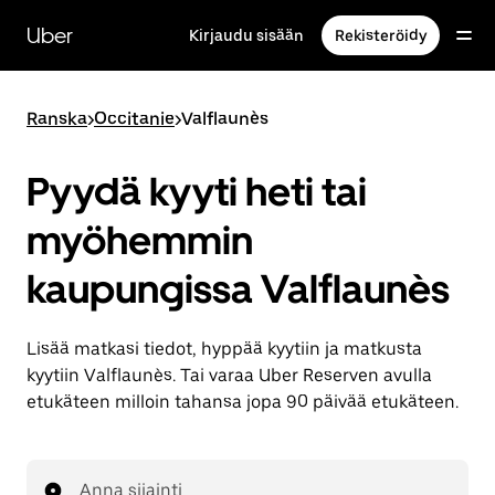
Ohita
ja
Uber
Kirjaudu sisään
Rekisteröidy
siirry
pääsisältöön
Ranska
>
Occitanie
>
Valflaunès
Pyydä kyyti heti tai
myöhemmin
kaupungissa Valflaunès
Lisää matkasi tiedot, hyppää kyytiin ja matkusta
kyytiin Valflaunès. Tai varaa Uber Reserven avulla
etukäteen milloin tahansa jopa 90 päivää etukäteen.
Anna sijainti