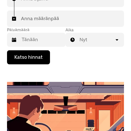
Anna määränpää
Päivämäärä
Aika
Nyt
Valitse
Katso hinnat
päivämäärä
kalenterissa
alaspäin
osoittavalla
nuolinäppäimellä.
Sulje
kalenteri
Esc-
painikkeella.