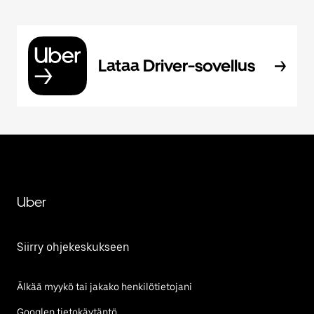
Lataa Driver-sovellus
Uber
Siirry ohjekeskukseen
Älkää myykö tai jakako henkilötietojani
Googlen tietokäytäntö