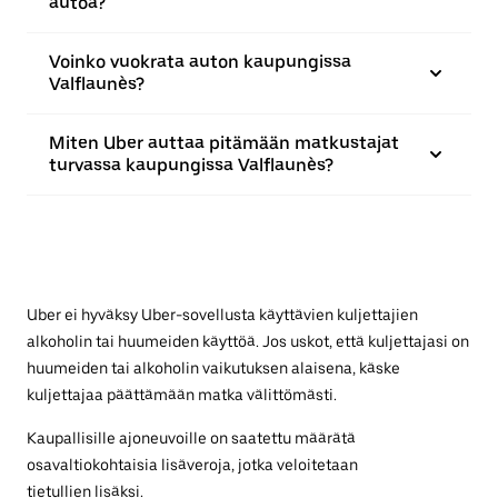
autoa?
Voinko vuokrata auton kaupungissa
Valflaunès?
Miten Uber auttaa pitämään matkustajat
turvassa kaupungissa Valflaunès?
Uber ei hyväksy Uber-sovellusta käyttävien kuljettajien
alkoholin tai huumeiden käyttöä. Jos uskot, että kuljettajasi on
huumeiden tai alkoholin vaikutuksen alaisena, käske
kuljettajaa päättämään matka välittömästi.
Kaupallisille ajoneuvoille on saatettu määrätä
osavaltiokohtaisia lisäveroja, jotka veloitetaan
tietullien lisäksi.