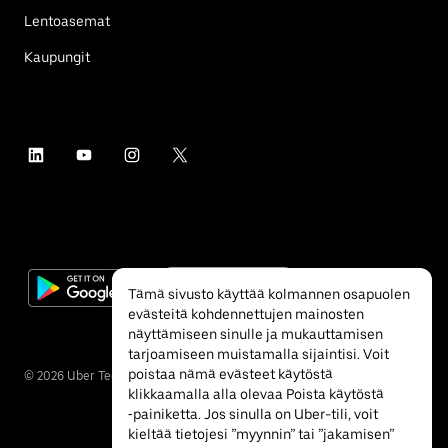
Lentoasemat
Kaupungit
Tämä sivusto käyttää kolmannen osapuolen
evästeitä kohdennettujen mainosten
näyttämiseen sinulle ja mukauttamisen
tarjoamiseen muistamalla sijaintisi. Voit
poistaa nämä evästeet käytöstä
©
2026
Uber Technologies Inc.
klikkaamalla alla olevaa Poista käytöstä
‐painiketta. Jos sinulla on Uber-tili, voit
kieltää tietojesi ”myynnin” tai ”jakamisen”