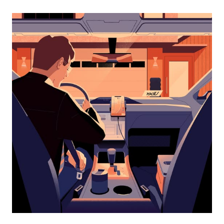
osoittavalla
nuolinäppäimellä.
Sulje
kalenteri
Esc-
painikkeella.