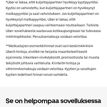
*Uber ei takaa, että kuljettajapartneri hyväksyy kyytipyyntösi.
Kyytisi on vahvistettu, kun kuljettajapartneri on hyväksynyt
matkapyyntösi ja saat vahvistuksen. Jos kuljettajapartneri on
hyväksynyt matkapyyntösi, Uber ei takaa, että
kuljettajapartneri saapuu valitsemaasi noutoaikaan. Tarkista
Uber-sovelluksesta saatavuus kotikaupungissasi tai tulevassa
määränpäässäsi. Peruutusmaksuja voidaan veloittaa.
**Matkustajien esimerkkihinnat ovat vain keskimääräisiä
UberX-hintoja, eivätkä ne heijasta maantieteellisestä
sijainnista, liikenteen viivästyksistä, promootioista tai muista
tekijöistä johtuvia vaihteluita. Kiinteitä hintoja ja
vähimmäismaksuja voidaan veloittaa. Kyytien ja varattujen
kyytien todelliset hinnat voivat vaihdella.
Se on helpompaa sovelluksessa