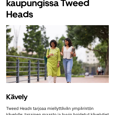
kaupungissa Tweed
Heads
Kävely
Tweed Heads tarjoaa miellyttävän ympäristön
kävelylle; tasainen maasto ja hyvin hoidetut kävelytiet