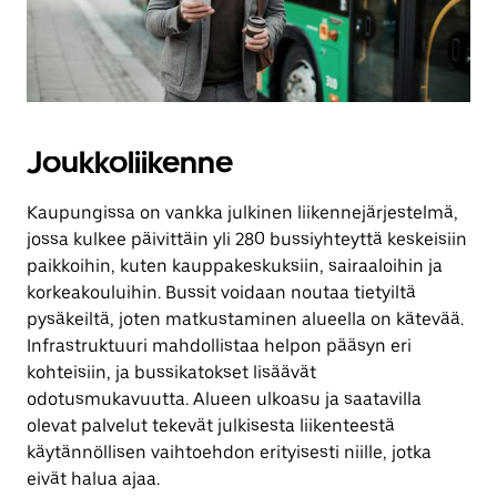
Joukkoliikenne
Kaupungissa on vankka julkinen liikennejärjestelmä,
jossa kulkee päivittäin yli 280 bussiyhteyttä keskeisiin
paikkoihin, kuten kauppakeskuksiin, sairaaloihin ja
korkeakouluihin. Bussit voidaan noutaa tietyiltä
pysäkeiltä, joten matkustaminen alueella on kätevää.
Infrastruktuuri mahdollistaa helpon pääsyn eri
kohteisiin, ja bussikatokset lisäävät
odotusmukavuutta. Alueen ulkoasu ja saatavilla
olevat palvelut tekevät julkisesta liikenteestä
käytännöllisen vaihtoehdon erityisesti niille, jotka
eivät halua ajaa.