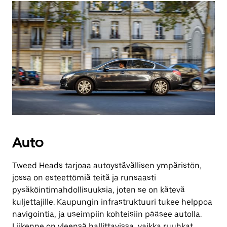
Auto
Tweed Heads tarjoaa autoystävällisen ympäristön,
jossa on esteettömiä teitä ja runsaasti
pysäköintimahdollisuuksia, joten se on kätevä
kuljettajille. Kaupungin infrastruktuuri tukee helppoa
navigointia, ja useimpiin kohteisiin pääsee autolla.
Liikenne on yleensä hallittavissa, vaikka ruuhkat