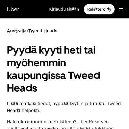
Ohita
ja
Uber
Kirjaudu sisään
Rekisteröidy
siirry
pääsisältöön
Australia
>
Tweed Heads
Pyydä kyyti heti tai
myöhemmin
kaupungissa Tweed
Heads
Lisää matkasi tiedot, hyppää kyytiin ja tutustu Tweed
Heads helposti.
Haluatko suunnitella etukäteen? Uber Reserven
avulla voit varata kyydin jopa 90 päivää etukäteen.