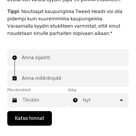
Tippi:
Noutoajat kaupungissa Tweed Heads voi olla
pidempi kuin suuremmissa kaupungeissa.
Varaamalla kyydin etukäteen varmistat, että sinut
noudetaan sinulle parhaiten sopivaan aikaan.*
Anna sijainti
Anna määränpää
Päivämäärä
Aika
Nyt
Valitse
Katso hinnat
päivämäärä
kalenterissa
alaspäin