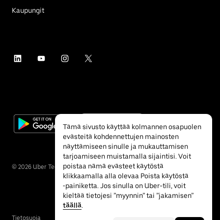
Kaupungit
Tämä sivusto käyttää kolmannen osapuolen
evästeitä kohdennettujen mainosten
näyttämiseen sinulle ja mukauttamisen
tarjoamiseen muistamalla sijaintisi. Voit
poistaa nämä evästeet käytöstä
©
2026
Uber Technologies Inc.
klikkaamalla alla olevaa Poista käytöstä
‐painiketta. Jos sinulla on Uber-tili, voit
kieltää tietojesi ”myynnin” tai ”jakamisen”
täällä
.
Tietosuoja
Esteettömyys
Ehdot