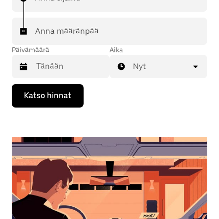
Anna määränpää
Päivämäärä
Aika
Nyt
Valitse
Katso hinnat
päivämäärä
kalenterissa
alaspäin
osoittavalla
nuolinäppäimellä.
Sulje
kalenteri
Esc-
painikkeella.