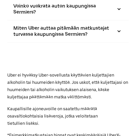
Voinko vuokrata auton kaupungissa
Sermiers?
Miten Uber auttaa pitämään matkustajat
turvassa kaupungissa Sermiers?
Uber ei hyväksy Uber-sovellusta käyttävien kuljettajien
alkoholin tai huumeiden käyttöä. Jos uskot, että kuljettajasi on
huumeiden tai alkoholin vaikutuksen alaisena, käske
kuljettajaa päättämään matka välittömästi.
Kaupallisille ajoneuvoille on saatettu määrätä
osavaltiokohtaisia lisäveroja, jotka veloitetaan
tietullien lisäksi.
*Esimerkkimatkustajan hinnat ovat keskimääräisiä UberX-