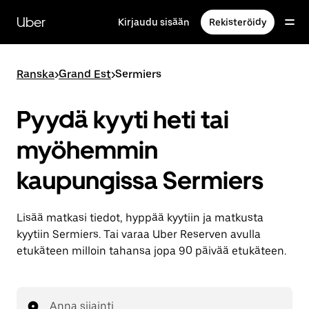
Ohita
ja
Uber
Kirjaudu sisään
Rekisteröidy
siirry
pääsisältöön
Ranska
>
Grand Est
>
Sermiers
Pyydä kyyti heti tai
myöhemmin
kaupungissa Sermiers
Lisää matkasi tiedot, hyppää kyytiin ja matkusta
kyytiin Sermiers. Tai varaa Uber Reserven avulla
etukäteen milloin tahansa jopa 90 päivää etukäteen.
Anna sijainti