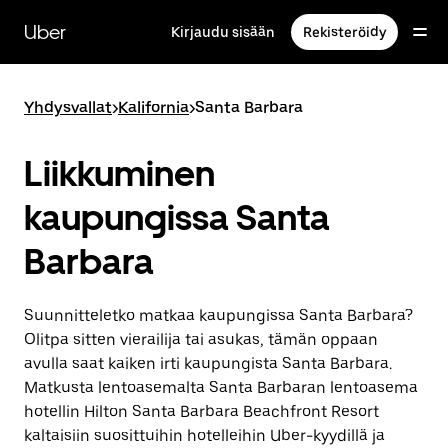
Ohita
ja
Uber
Kirjaudu sisään
Rekisteröidy
siirry
pääsisältöön
Yhdysvallat
>
Kalifornia
>
Santa Barbara
Liikkuminen
kaupungissa Santa
Barbara
Suunnitteletko matkaa kaupungissa Santa Barbara?
Olitpa sitten vierailija tai asukas, tämän oppaan
avulla saat kaiken irti kaupungista Santa Barbara.
Matkusta lentoasemalta Santa Barbaran lentoasema
hotellin Hilton Santa Barbara Beachfront Resort
kaltaisiin suosittuihin hotelleihin Uber-kyydillä ja