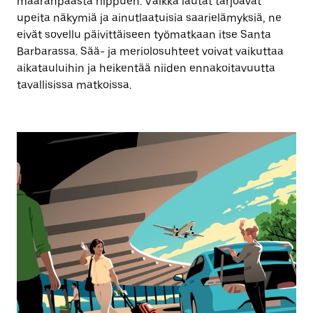
määränpäästä riippuen. Vaikka lautat tarjoavat
upeita näkymiä ja ainutlaatuisia saarielämyksiä, ne
eivät sovellu päivittäiseen työmatkaan itse Santa
Barbarassa. Sää- ja meriolosuhteet voivat vaikuttaa
aikatauluihin ja heikentää niiden ennakoitavuutta
tavallisissa matkoissa.