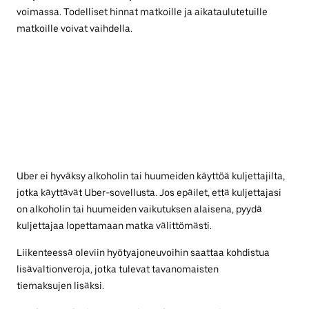
voimassa. Todelliset hinnat matkoille ja aikataulutetuille
matkoille voivat vaihdella.
Uber ei hyväksy alkoholin tai huumeiden käyttöä kuljettajilta,
jotka käyttävät Uber-sovellusta. Jos epäilet, että kuljettajasi
on alkoholin tai huumeiden vaikutuksen alaisena, pyydä
kuljettajaa lopettamaan matka välittömästi.
Liikenteessä oleviin hyötyajoneuvoihin saattaa kohdistua
lisävaltionveroja, jotka tulevat tavanomaisten
tiemaksujen lisäksi.