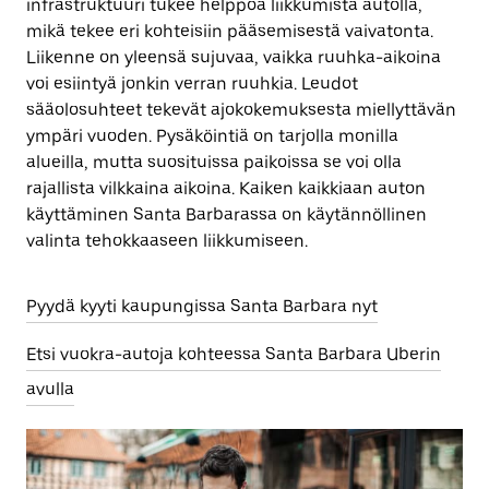
infrastruktuuri tukee helppoa liikkumista autolla,
mikä tekee eri kohteisiin pääsemisestä vaivatonta.
Liikenne on yleensä sujuvaa, vaikka ruuhka-aikoina
voi esiintyä jonkin verran ruuhkia. Leudot
sääolosuhteet tekevät ajokokemuksesta miellyttävän
ympäri vuoden. Pysäköintiä on tarjolla monilla
alueilla, mutta suosituissa paikoissa se voi olla
rajallista vilkkaina aikoina. Kaiken kaikkiaan auton
käyttäminen Santa Barbarassa on käytännöllinen
valinta tehokkaaseen liikkumiseen.
Pyydä kyyti kaupungissa Santa Barbara nyt
Etsi vuokra-autoja kohteessa Santa Barbara Uberin
avulla