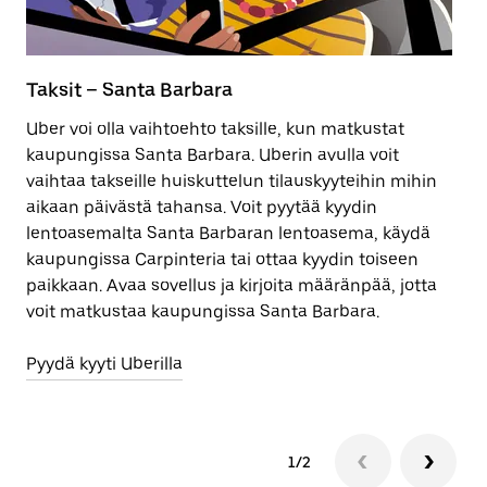
Taksit – Santa Barbara
S
B
Uber voi olla vaihtoehto taksille, kun matkustat
kaupungissa Santa Barbara. Uberin avulla voit
P
vaihtaa takseille huiskuttelun tilauskyyteihin mihin
ta
aikaan päivästä tahansa. Voit pyytää kyydin
pä
lentoasemalta Santa Barbaran lentoasema, käydä
kaupungissa Carpinteria tai ottaa kyydin toiseen
Lu
paikkaan. Avaa sovellus ja kirjoita määränpää, jotta
voit matkustaa kaupungissa Santa Barbara.
Pyydä kyyti Uberilla
1/2