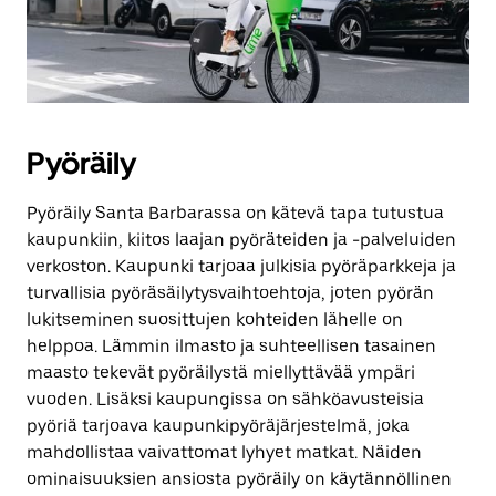
Pyöräily
Pyöräily Santa Barbarassa on kätevä tapa tutustua
kaupunkiin, kiitos laajan pyöräteiden ja -palveluiden
verkoston. Kaupunki tarjoaa julkisia pyöräparkkeja ja
turvallisia pyöräsäilytysvaihtoehtoja, joten pyörän
lukitseminen suosittujen kohteiden lähelle on
helppoa. Lämmin ilmasto ja suhteellisen tasainen
maasto tekevät pyöräilystä miellyttävää ympäri
vuoden. Lisäksi kaupungissa on sähköavusteisia
pyöriä tarjoava kaupunkipyöräjärjestelmä, joka
mahdollistaa vaivattomat lyhyet matkat. Näiden
ominaisuuksien ansiosta pyöräily on käytännöllinen