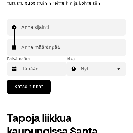
tutustu suosittuihin reitteihin ja kohteisiin.
Anna sijainti
Anna määränpää
Päivämäärä
Aika
Nyt
Valitse
Katso hinnat
päivämäärä
kalenterissa
alaspäin
osoittavalla
nuolinäppäimellä.
Tapoja liikkua
Sulje
kalenteri
Esc-
kaupungissa Santa
painikkeella.