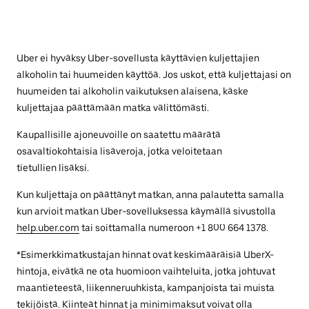
Uber ei hyväksy Uber-sovellusta käyttävien kuljettajien
alkoholin tai huumeiden käyttöä. Jos uskot, että kuljettajasi on
huumeiden tai alkoholin vaikutuksen alaisena, käske
kuljettajaa päättämään matka välittömästi.
Kaupallisille ajoneuvoille on saatettu määrätä
osavaltiokohtaisia lisäveroja, jotka veloitetaan
tietullien lisäksi.
Kun kuljettaja on päättänyt matkan, anna palautetta samalla
kun arvioit matkan Uber-sovelluksessa käymällä sivustolla
help.uber.com
tai soittamalla numeroon +1 800 664 1378.
*Esimerkkimatkustajan hinnat ovat keskimääräisiä UberX-
hintoja, eivätkä ne ota huomioon vaihteluita, jotka johtuvat
maantieteestä, liikenneruuhkista, kampanjoista tai muista
tekijöistä. Kiinteät hinnat ja minimimaksut voivat olla