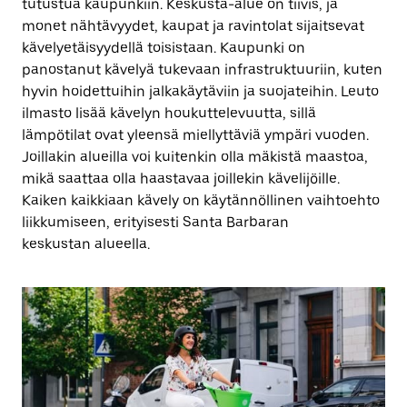
tutustua kaupunkiin. Keskusta-alue on tiivis, ja
monet nähtävyydet, kaupat ja ravintolat sijaitsevat
kävelyetäisyydellä toisistaan. Kaupunki on
panostanut kävelyä tukevaan infrastruktuuriin, kuten
hyvin hoidettuihin jalkakäytäviin ja suojateihin. Leuto
ilmasto lisää kävelyn houkuttelevuutta, sillä
lämpötilat ovat yleensä miellyttäviä ympäri vuoden.
Joillakin alueilla voi kuitenkin olla mäkistä maastoa,
mikä saattaa olla haastavaa joillekin kävelijöille.
Kaiken kaikkiaan kävely on käytännöllinen vaihtoehto
liikkumiseen, erityisesti Santa Barbaran
keskustan alueella.