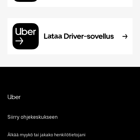
Lataa Driver-sovellus
Uber
Siirry ohjekeskukseen
Älkää myykö tai jakako henkilötietojani