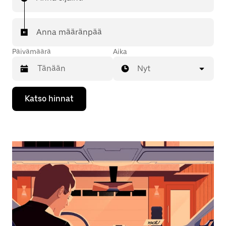
Anna määränpää
Päivämäärä
Aika
Nyt
Valitse
Katso hinnat
päivämäärä
kalenterissa
alaspäin
osoittavalla
nuolinäppäimellä.
Sulje
kalenteri
Esc-
painikkeella.