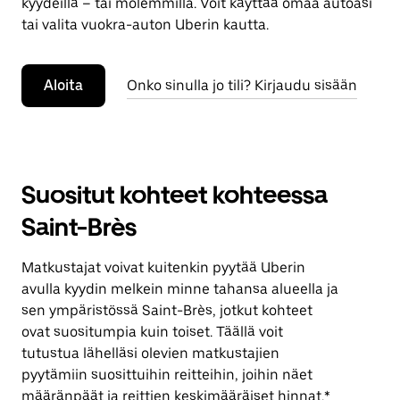
kyydeillä – tai molemmilla. Voit käyttää omaa autoasi
tai valita vuokra-auton Uberin kautta.
Aloita
Onko sinulla jo tili? Kirjaudu sisään
Suositut kohteet kohteessa
Saint-Brès
Matkustajat voivat kuitenkin pyytää Uberin
avulla kyydin melkein minne tahansa alueella ja
sen ympäristössä Saint-Brès, jotkut kohteet
ovat suositumpia kuin toiset. Täällä voit
tutustua lähelläsi olevien matkustajien
pyytämiin suosittuihin reitteihin, joihin näet
määränpäät ja reittien keskimääräiset hinnat.*