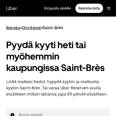
Ohita
ja
Uber
Kirjaudu sisään
Rekisteröidy
siirry
pääsisältöön
Ranska
>
Occitanie
>
Saint-Brès
Pyydä kyyti heti tai
myöhemmin
kaupungissa Saint-Brès
Lisää matkasi tiedot, hyppää kyytiin ja matkusta
kyytiin Saint-Brès. Tai varaa Uber Reserven avulla
etukäteen milloin tahansa jopa 90 päivää etukäteen.
Anna sijainti