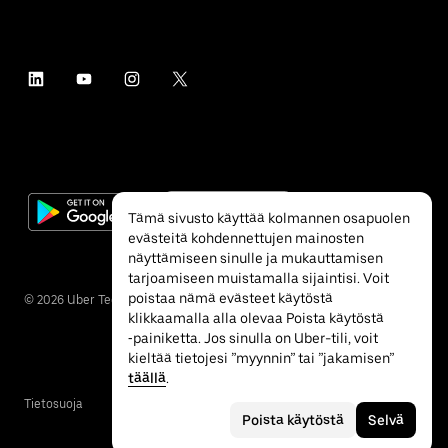
Tämä sivusto käyttää kolmannen osapuolen
evästeitä kohdennettujen mainosten
näyttämiseen sinulle ja mukauttamisen
tarjoamiseen muistamalla sijaintisi. Voit
poistaa nämä evästeet käytöstä
©
2026
Uber Technologies Inc.
klikkaamalla alla olevaa Poista käytöstä
‐painiketta. Jos sinulla on Uber-tili, voit
kieltää tietojesi ”myynnin” tai ”jakamisen”
täällä
.
Tietosuoja
Esteettömyys
Ehdot
Poista käytöstä
Selvä