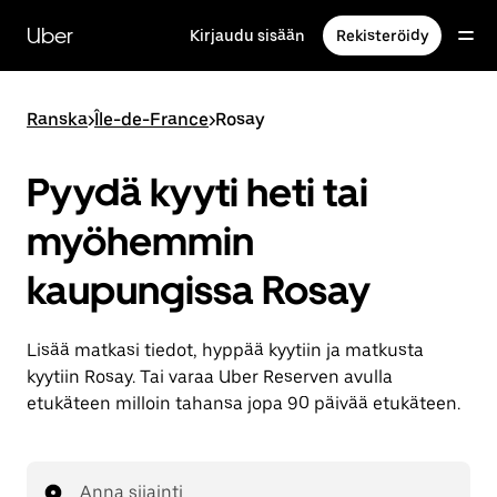
Ohita
ja
Uber
Kirjaudu sisään
Rekisteröidy
siirry
pääsisältöön
Ranska
>
Île-de-France
>
Rosay
Pyydä kyyti heti tai
myöhemmin
kaupungissa Rosay
Lisää matkasi tiedot, hyppää kyytiin ja matkusta
kyytiin Rosay. Tai varaa Uber Reserven avulla
etukäteen milloin tahansa jopa 90 päivää etukäteen.
Anna sijainti