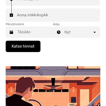
Anna määränpää
Päivämäärä
Aika
Nyt
Valitse
Katso hinnat
päivämäärä
kalenterissa
alaspäin
osoittavalla
nuolinäppäimellä.
Sulje
kalenteri
Esc-
painikkeella.