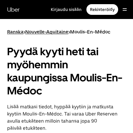
Ohita
ja
Uber
Kirjaudu sisään
Rekisteröidy
siirry
pääsisältöön
Ranska
>
Nouvelle-Aquitaine
>
Moulis-En-Médoc
Pyydä kyyti heti tai
myöhemmin
kaupungissa Moulis-En-
Médoc
Lisää matkasi tiedot, hyppää kyytiin ja matkusta
kyytiin Moulis-En-Médoc. Tai varaa Uber Reserven
avulla etukäteen milloin tahansa jopa 90
päivää etukäteen.