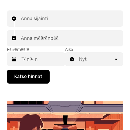
Anna sijainti
Anna määränpää
Päivämäärä
Aika
Nyt
Valitse
Katso hinnat
päivämäärä
kalenterissa
alaspäin
osoittavalla
nuolinäppäimellä.
Sulje
kalenteri
Esc-
painikkeella.