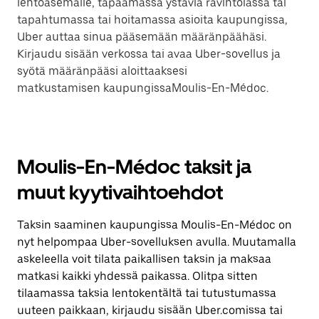
lentoasemalle, tapaamassa ystäviä ravintolassa tai
tapahtumassa tai hoitamassa asioita kaupungissa,
Uber auttaa sinua pääsemään määränpäähäsi.
Kirjaudu sisään verkossa tai avaa Uber-sovellus ja
syötä määränpääsi aloittaaksesi
matkustamisen kaupungissaMoulis-En-Médoc.
Moulis-En-Médoc taksit ja
muut kyytivaihtoehdot
Taksin saaminen kaupungissa Moulis-En-Médoc on
nyt helpompaa Uber-sovelluksen avulla. Muutamalla
askeleella voit tilata paikallisen taksin ja maksaa
matkasi kaikki yhdessä paikassa. Olitpa sitten
tilaamassa taksia lentokentältä tai tutustumassa
uuteen paikkaan, kirjaudu sisään Uber.comissa tai