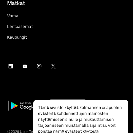
Matkat
Varaa
Lentoasemat
Kaupungit
Tämä sivusto käyttää kolmannen osapuolen
evästeitä kohdennettujen mainosten
näyttämiseen sinulle ja mukauttamisen
tarjoamiseen muistamalla sijaintisi. Voit
poistaa nämä evästeet käytöstä
©
2026
Uber Technologies Inc.