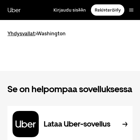
Ohita
ja
Uber
Kirjaudu sisään
Rekisteröidy
siirry
pääsisältöön
Yhdysvallat
>
Washington
Se on helpompaa sovelluksessa
Lataa Uber-sovellus