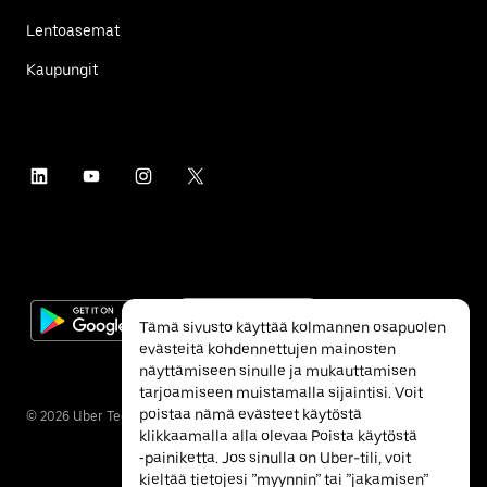
Lentoasemat
Kaupungit
Tämä sivusto käyttää kolmannen osapuolen
evästeitä kohdennettujen mainosten
näyttämiseen sinulle ja mukauttamisen
tarjoamiseen muistamalla sijaintisi. Voit
poistaa nämä evästeet käytöstä
©
2026
Uber Technologies Inc.
klikkaamalla alla olevaa Poista käytöstä
‐painiketta. Jos sinulla on Uber-tili, voit
kieltää tietojesi ”myynnin” tai ”jakamisen”